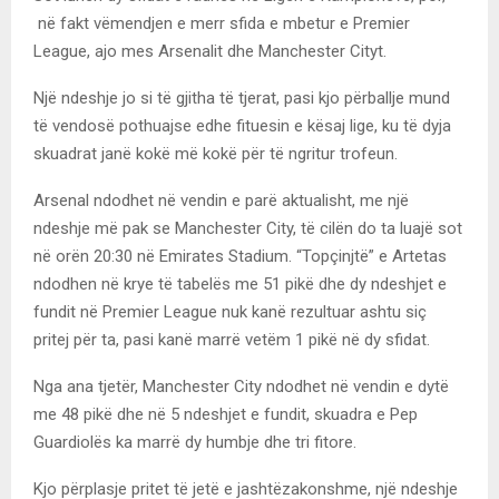
në fakt vëmendjen e merr sfida e mbetur e Premier
League, ajo mes Arsenalit dhe Manchester Cityt.
Një ndeshje jo si të gjitha të tjerat, pasi kjo përballje mund
të vendosë pothuajse edhe fituesin e kësaj lige, ku të dyja
skuadrat janë kokë më kokë për të ngritur trofeun.
Arsenal ndodhet në vendin e parë aktualisht, me një
ndeshje më pak se Manchester City, të cilën do ta luajë sot
në orën 20:30 në Emirates Stadium. “Topçinjtë” e Artetas
ndodhen në krye të tabelës me 51 pikë dhe dy ndeshjet e
fundit në Premier League nuk kanë rezultuar ashtu siç
pritej për ta, pasi kanë marrë vetëm 1 pikë në dy sfidat.
Nga ana tjetër, Manchester City ndodhet në vendin e dytë
me 48 pikë dhe në 5 ndeshjet e fundit, skuadra e Pep
Guardiolës ka marrë dy humbje dhe tri fitore.
Kjo përplasje pritet të jetë e jashtëzakonshme, një ndeshje