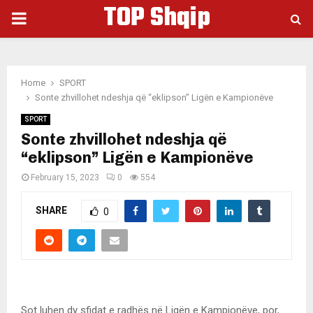
TOP Shqip
PRIMARY
MENU
Home
SPORT
Sonte zhvillohet ndeshja që “eklipson” Ligën e Kampionëve
SPORT
Sonte zhvillohet ndeshja që
“eklipson” Ligën e Kampionëve
February 15, 2023
0
554
SHARE
0
Sot luhen dy sfidat e radhës në Ligën e Kampionëve, por,