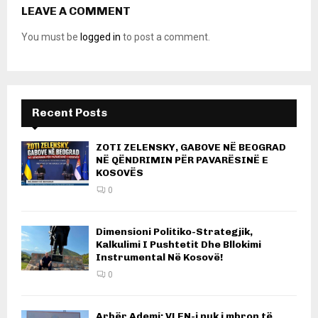
LEAVE A COMMENT
You must be
logged in
to post a comment.
Recent Posts
ZOTI ZELENSKY, GABOVE NË BEOGRAD
NË QËNDRIMIN PËR PAVARËSINË E
KOSOVËS
0
Dimensioni Politiko-Strategjik,
Kalkulimi I Pushtetit Dhe Bllokimi
Instrumental Në Kosovë!
0
Arbër Ademi: VLEN-i nuk i mbron të