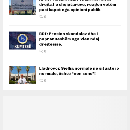
drejtat e shqiptarëve, reagon vetëm
pasi kapet nga opinioni publik
0
BDI: Presion skandaloz dhe i
papranueshëm nga Vlen ndaj
drejtësisë.
0
Lladrovci: Sjellja normale në situatë jo
normale, është “non sens”!
0