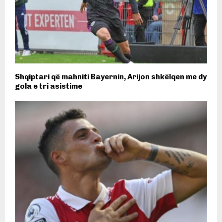
Shqiptari që mahniti Bayernin, Arijon shkëlqen me dy
gola e tri asistime