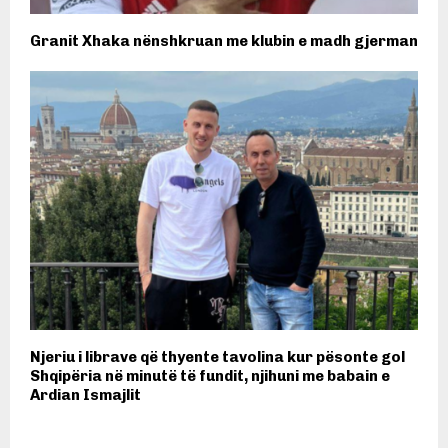
Granit Xhaka nënshkruan me klubin e madh gjerman
Njeriu i librave që thyente tavolina kur pësonte gol
Shqipëria në minutë të fundit, njihuni me babain e
Ardian Ismajlit