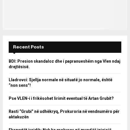
Recent Posts
BDI: Presion skandaloz dhe i papranueshëm nga Vlen ndaj
drejtësisë.
Lladrovci: Sjellja normale në situatë jo normale, është
“non sens”!
Pse VLEN-i i frikësohet lirimit eventual të Artan Grubit?
Rasti “Grubi” në udhëkryq, Prokuroria në vendnumëro për
aktakuzën
Ekspertët juridik: Nuk ka prokuror që mund të iniciojë