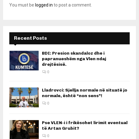
You must be
logged in
to post a comment.
Recent Posts
BDI: Presion skandaloz dhe i
papranueshëm nga Vlen ndaj
drejtësisë.
0
Lladrovci: Sjellja normale në situatë jo
normale, është “non sens”!
0
Pse VLEN-i i frikësohet lirimit eventual
të Artan Grubit?
0