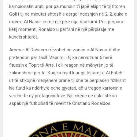
kampionatin arab, por pa mundur t’i japë ekipit të tij fitoren.
Goli i tij në minutat shtesë e dërgoi ndeshjen në 2-2, duke e
nxjerrë Al Nassr-in me një pikë nga stadiumi. Por, përpara
këtij momenti, Ronaldo u përfshi në një përplasje me
kundërshtarët.
Ammar Al Daheem rrëzohet në zonën e Al Nassr-it dhe
pretendon për faull. Veprimi i tij ka nervozuar 5 herë
fituesin e Topit të Artë, i cili reagon në mënyrën jo të
zakonshme për të. Kaq ka mjaftuar që lojtarët e Al Fateh-
ut të shkojnë menjëherë pranë tij dhe të përplasen fizikisht.
Në fund ka ndërhyrë edhe gjyqtari, që u tregon kartonin e
verdhë të dy protagonistëve. Një skenë që nuk i shkon
aspak një futbollisti të nivelit të Cristiano Ronaldos.