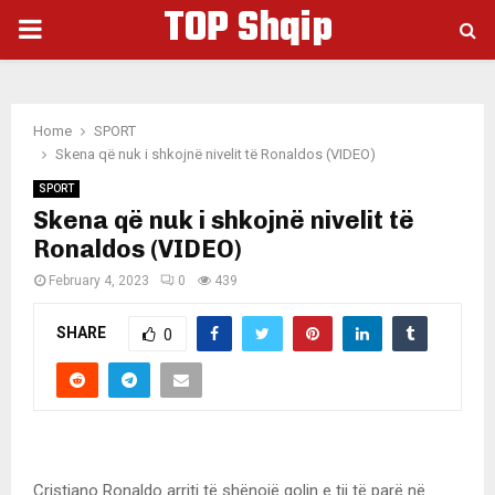
TOP Shqip
PRIMARY
MENU
Home
SPORT
Skena që nuk i shkojnë nivelit të Ronaldos (VIDEO)
SPORT
Skena që nuk i shkojnë nivelit të
Ronaldos (VIDEO)
February 4, 2023
0
439
SHARE
0
Cristiano Ronaldo arriti të shënojë golin e tij të parë në