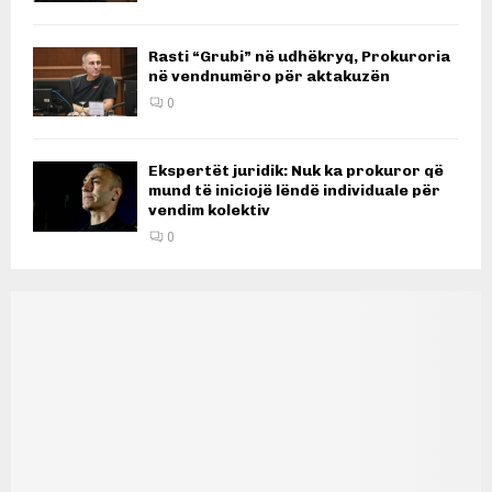
Rasti “Grubi” në udhëkryq, Prokuroria
në vendnumëro për aktakuzën
0
Ekspertët juridik: Nuk ka prokuror që
mund të iniciojë lëndë individuale për
vendim kolektiv
0