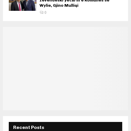
zëvendëskryetarin e Komunës së
Wylie, Gjino Mulliqi
0
Recent Posts