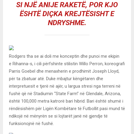
SI NJË ANIJE RAKETË, POR KJO
ËSHTË DIÇKA KREJTËSISHT E
NDRYSHME.
Rodgers tha se ai doli me konceptin dhe punoi me ekipin
e Rihanna-s, i cili përfshinte stilistin Willo Perron, koreografi
Parris Goebel dhe menaxherin e prodhimit Joseph Lloyd,
për ta zbatuar atë. Duke mbajtur këngëtaren dhe
interpretuesit e tjerë në ajër, u largua stresi nga terreni në
fushë që në Stadiumin “State Farm” në Glendale, Arizona,
është 100,000 metra katrorë bari hibrid. Bari është shumë i
rëndësishëm për Ligën Kombëtare të Futbollit pasi mund të
ndikojë në mënyrën se si lojtarët janë në gjendje të
funksionojnë në fushë.