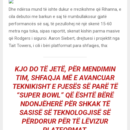
Dhe ndërsa mund të ishte dukur e rrezikshme që Rihanna, e
cila debutoi me barkun e saj të rrumbullakosur gjatë
performancës së saj, të pezullohej në një skenë 15-60
metra nga toka, sipas raportit, skenat kishin parma masive
që Rodgers i siguroi. Aaron Siebert, drejtuesi i projektit nga
Tait Towers, i cili i bëri platformat para shfaqjes, tha:
KJO DO TË JETË, PËR MENDIMIN
TIM, SHFAQJA MË E AVANCUAR
TEKNIKISHT E PJESËS SË PARË TË
“SUPER BOWL” QË ËSHTË BËRË
NDONJËHERË PËR SHKAK TË
SASISË SË TEKNOLOGJISË SË
PËRDORUR PËR TË LËVIZUR
PLATFORMAT.