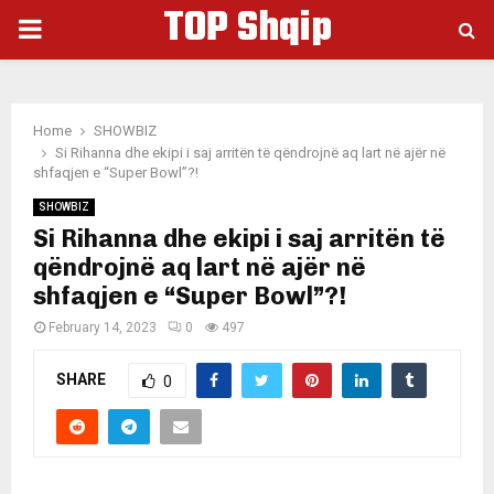
TOP Shqip
PRIMARY
MENU
Home
SHOWBIZ
Si Rihanna dhe ekipi i saj arritën të qëndrojnë aq lart në ajër në
shfaqjen e “Super Bowl”?!
SHOWBIZ
Si Rihanna dhe ekipi i saj arritën të
qëndrojnë aq lart në ajër në
shfaqjen e “Super Bowl”?!
February 14, 2023
0
497
SHARE
0