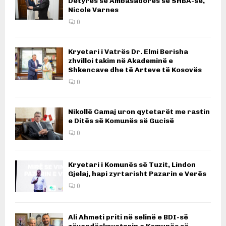
Detyrës së Ambasadores së SHBA-së,
Nicole Varnes
0
Kryetari i Vatrës Dr. Elmi Berisha
zhvilloi takim në Akademinë e
Shkencave dhe të Arteve të Kosovës
0
Nikollë Camaj uron qytetarët me rastin
e Ditës së Komunës së Gucisë
0
Kryetari i Komunës së Tuzit, Lindon
Gjelaj, hapi zyrtarisht Pazarin e Verës
0
Ali Ahmeti priti në selinë e BDI-së