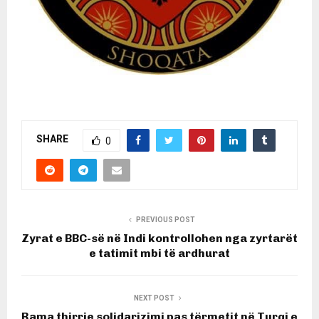
SHARE
0
PREVIOUS POST
Zyrat e BBC-së në Indi kontrollohen nga zyrtarët
e tatimit mbi të ardhurat
NEXT POST
Rama thirrje solidarizimi pas tërmetit në Turqi e