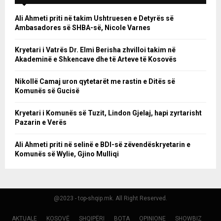
Ali Ahmeti priti në takim Ushtruesen e Detyrës së
Ambasadores së SHBA-së, Nicole Varnes
Kryetari i Vatrës Dr. Elmi Berisha zhvilloi takim në
Akademinë e Shkencave dhe të Arteve të Kosovës
Nikollë Camaj uron qytetarët me rastin e Ditës së
Komunës së Gucisë
Kryetari i Komunës së Tuzit, Lindon Gjelaj, hapi zyrtarisht
Pazarin e Verës
Ali Ahmeti priti në selinë e BDI-së zëvendëskryetarin e
Komunës së Wylie, Gjino Mulliqi
@2023 - top-shqip.mk. All Right Reserved.
AKTUALE
KOSOVË
SHQIPËRI
BOTA
OPINIONE
SHOWBIZ