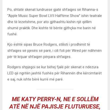
Po, shtatë skenat lundruese gjatë shfaqjes së Rihanna-s
“Apple Music Super Bowl LVII Halftime Show” ishin teatrale
dhe të lezetshme, por ato gjithashtu kishin një qëllim
shumë praktik. Dhe kishte të bënte gjithçka me barin në
fushë.
Kjo është sipas Bruce Rodgers, stilisti i prodhimit të
shfaqjes së pjesës së parë, i cili foli për Wired për ndihmën
për të krijuar shfaqjen përpara shfaqjes.
Rodgers shpjegoi se kur bëhej fjalë për skenat e ndezura
LED që ngritën jashtë fushës për Rihannën dhe kërcimtarët
e saj, nuk ishte bërë kurrë më parë.
ME KATY PERRY-N, NE E SOLLËM
ATË NË NJË PAJISJE FLUTURUESE,