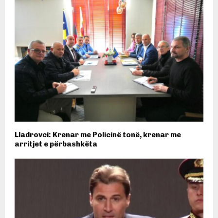
Lladrovci: Krenar me Policinë tonë, krenar me
arritjet e përbashkëta