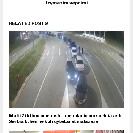
frymëzim veprimi
RELATED POSTS
Mali i Zi ktheu mbrapsht aeroplanin me serbë, tash
Serbia kthen në kufi qytetarët malazezë