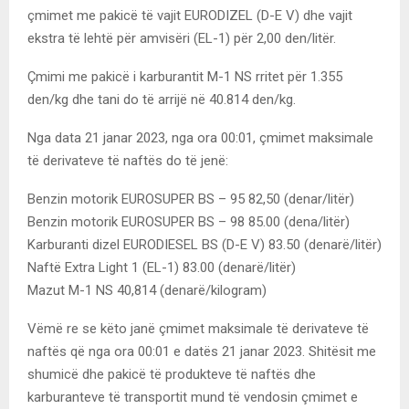
çmimet me pakicë të vajit EURODIZEL (D-E V) dhe vajit
ekstra të lehtë për amvisëri (EL-1) për 2,00 den/litër.
Çmimi me pakicë i karburantit M-1 NS rritet për 1.355
den/kg dhe tani do të arrijë në 40.814 den/kg.
Nga data 21 janar 2023, nga ora 00:01, çmimet maksimale
të derivateve të naftës do të jenë:
Benzin motorik EUROSUPER BS – 95 82,50 (denar/litër)
Benzin motorik EUROSUPER BS – 98 85.00 (dena/litër)
Karburanti dizel EURODIESEL BS (D-E V) 83.50 (denarë/litër)
Naftë Extra Light 1 (EL-1) 83.00 (denarë/litër)
Mazut M-1 NS 40,814 (denarë/kilogram)
Vëmë re se këto janë çmimet maksimale të derivateve të
naftës që nga ora 00:01 e datës 21 janar 2023. Shitësit me
shumicë dhe pakicë të produkteve të naftës dhe
karburanteve të transportit mund të vendosin çmimet e