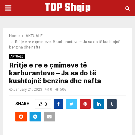
TOP Shqip
PRIMARY
MENU
Home
AKTUALE
Rritje e re e çmimeve të karburanteve – Ja sa do të kushtojnë
benzina dhe nafta
AKTUALE
Rritje e re e çmimeve të
karburanteve – Ja sa do të
kushtojnë benzina dhe nafta
January 21, 2023
0
506
SHARE
0