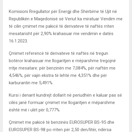
Komisioni Rregullator për Energji dhe Shërbime të Ujit në
Republikën e Maqedonisë së Veriut ka miratuar Vendim me
të cilin çmimet me pakicë të derivateve të naftës rriten
mesatarisht për 2,90% krahasuar me vendimin e datës
16.1.2023.
Çmimet referencë të derivateve të naftës në tregun
botëror krahasuar me llogaritjen e mëparshme tregojnë
rritje mesatare: për benzinën me 7,084%, për naftën me
4,546%, për vajin ekstra të lehtë me 4,351% dhe për
karburantin me 5,491%.
Kursi i denarit kundrejt dollarit në periudhën e kaluar pas së
cilës janë formuar çmimet me llogaritjen e mëparshme
është më i ulët për 0,777%.
Çmimet me pakicë të benzinës EUROSUPER BS-95 dhe
EUROSUPER BS-98 po rriten për 2,50 den/litër, ndërsa