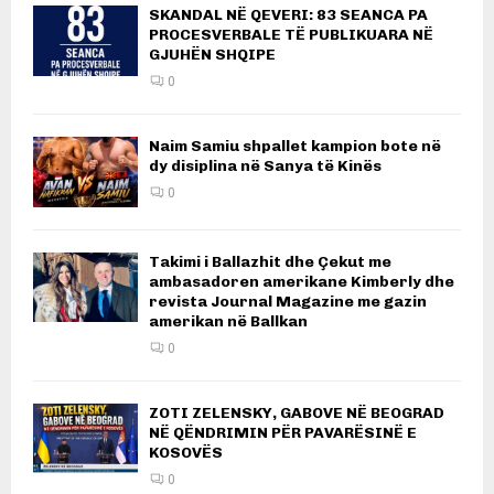
SKANDAL NË QEVERI: 83 SEANCA PA
PROCESVERBALE TË PUBLIKUARA NË
GJUHËN SHQIPE
0
Naim Samiu shpallet kampion bote në
dy disiplina në Sanya të Kinës
0
Takimi i Ballazhit dhe Çekut me
ambasadoren amerikane Kimberly dhe
revista Journal Magazine me gazin
amerikan në Ballkan
0
ZOTI ZELENSKY, GABOVE NË BEOGRAD
NË QËNDRIMIN PËR PAVARËSINË E
KOSOVËS
0