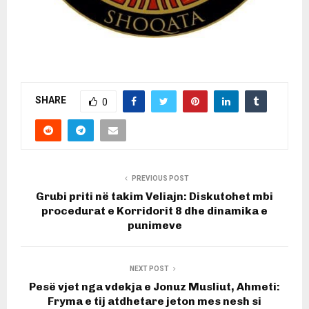
SHARE
0
PREVIOUS POST
Grubi priti në takim Veliajn: Diskutohet mbi
procedurat e Korridorit 8 dhe dinamika e
punimeve
NEXT POST
Pesë vjet nga vdekja e Jonuz Musliut, Ahmeti:
Fryma e tij atdhetare jeton mes nesh si