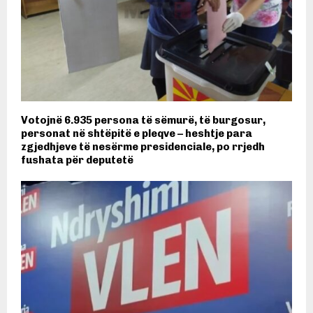
Votojnë 6.935 persona të sëmurë, të burgosur,
personat në shtëpitë e pleqve – heshtje para
zgjedhjeve të nesërme presidenciale, po rrjedh
fushata për deputetë