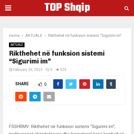
TOP Shqip
PRIMARY
MENU
Home
AKTUALE
Rikthehet në funksion sistemi “Sigurimi im”
AKTUALE
Rikthehet në funksion sistemi
“Sigurimi im”
February 20, 2023
0
525
SHARE
0
FSSHRMV: Rikthehet në funksion sistemi “Sigurimi im”,
institucionet shëndetësore dhe barnatoret kanë kontroll në