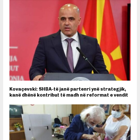
Kovaçevski: SHBA-të janë partenri ynë strategjik,
kanë dhënë kontribut të madh në reformat e vendit