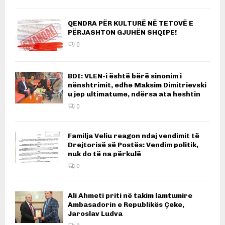
QENDRA PËR KULTURË NË TETOVË E
PËRJASHTON GJUHËN SHQIPE!
0
BDI: VLEN-i është bërë sinonim i
nënshtrimit, edhe Maksim Dimitrievski
u jep ultimatume, ndërsa ata heshtin
0
Familja Veliu reagon ndaj vendimit të
Drejtorisë së Postës: Vendim politik,
nuk do të na përkulë
0
Ali Ahmeti priti në takim lamtumire
Ambasadorin e Republikës Çeke,
Jaroslav Ludva