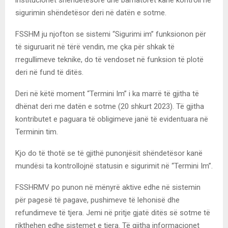
sigurimin shëndetësor deri në datën e sotme.
FSSHM ju njofton se sistemi “Sigurimi im” funksionon për
të siguruarit në tërë vendin, me çka për shkak të
rregullimeve teknike, do të vendoset në funksion të plotë
deri në fund të ditës.
Deri në këtë moment “Termini Im” i ka marrë të gjitha të
dhënat deri me datën e sotme (20 shkurt 2023). Të gjitha
kontributet e paguara të obligimeve janë të evidentuara në
Terminin tim.
Kjo do të thotë se të gjithë punonjësit shëndetësor kanë
mundësi ta kontrollojnë statusin e sigurimit në “Termini Im”.
FSSHRMV po punon në mënyrë aktive edhe në sistemin
për pagesë të pagave, pushimeve të lehonisë dhe
refundimeve të tjera. Jemi në pritje gjatë ditës së sotme të
rikthehen edhe sistemet e tjera. Të gjitha informacionet