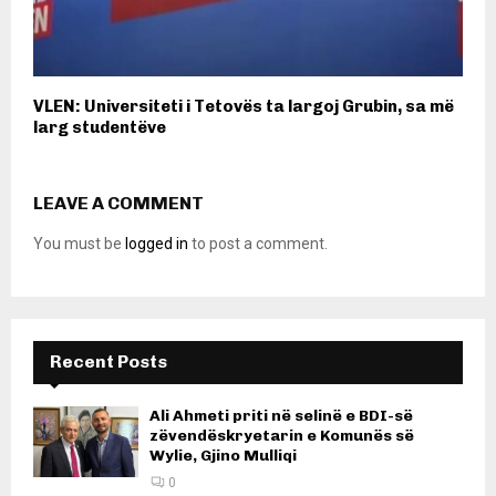
VLEN: Universiteti i Tetovës ta largoj Grubin, sa më
larg studentëve
LEAVE A COMMENT
You must be
logged in
to post a comment.
Recent Posts
Ali Ahmeti priti në selinë e BDI-së
zëvendëskryetarin e Komunës së
Wylie, Gjino Mulliqi
0