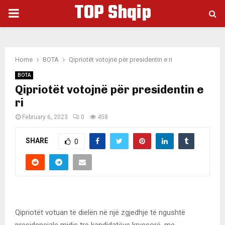
TOP Shqip
PRIMARY
MENU
Home
BOTA
Qipriotët votojnë për presidentin e ri
BOTA
Qipriotët votojnë për presidentin e
ri
February 6, 2023
0
458
SHARE
0
Qipriotët votuan të dielën në një zgjedhje të ngushtë
presidenciale midis tre kandidatëve kryesorë, me