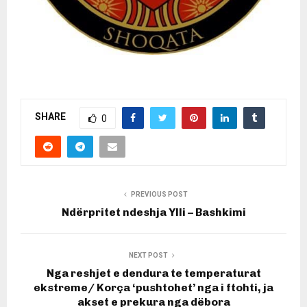
SHARE
0
PREVIOUS POST
Ndërpritet ndeshja Ylli – Bashkimi
NEXT POST
Nga reshjet e dendura te temperaturat
ekstreme/ Korça ‘pushtohet’ nga i ftohti, ja
akset e prekura nga dëbora