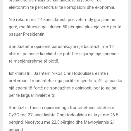
elektoratin të përqendruar te korrupsioni dhe ekonomia.
Një rekord prej 14 kandidatësh por vetëm dy gra janë në
garë, me fituesin që i duhen 50 për qind plus një votë për të
pasuar Presidentin.
Sondazhet e opinionit parashikojnë një balotazh më 12
shkurt, pa asnjë kandidat që pritet të sigurojë një shumicë
të menjëhershme të plotë.
Ish-ministri i Jashtëm Nikos Christodoulides është i
preferuari. I mbështetur nga partitë e qendrës, 49-vjeçari ka
një epërsi të fortë në sondazhet e opinionit, por jo aq sa
për të larguar rivalët e tij.
Sondazhi i fundit i opinionit nga transmetuesi shtetëror
CyBC më 27 janar kishte Christodoulides në krye me 26.5
përqind, Neofytou me 22.5 përqind dhe Mavroyiannis 21
përqind.