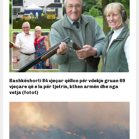
Bashkëshorti 84 vjeçar qëllon për vdekje gruan 69
vjeçare që e la për tjetrin, kthen armën dhe nga
vetja (fotot)