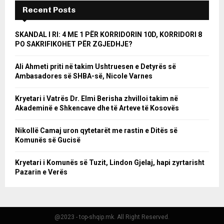
Recent Posts
SKANDAL I RI: 4 ME 1 PËR KORRIDORIN 10D, KORRIDORI 8
PO SAKRIFIKOHET PËR ZGJEDHJE?
Ali Ahmeti priti në takim Ushtruesen e Detyrës së
Ambasadores së SHBA-së, Nicole Varnes
Kryetari i Vatrës Dr. Elmi Berisha zhvilloi takim në
Akademinë e Shkencave dhe të Arteve të Kosovës
Nikollë Camaj uron qytetarët me rastin e Ditës së
Komunës së Gucisë
Kryetari i Komunës së Tuzit, Lindon Gjelaj, hapi zyrtarisht
Pazarin e Verës
@2023 - top-shqip.mk. All Right Reserved.