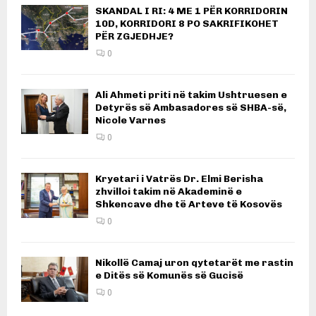
SKANDAL I RI: 4 ME 1 PËR KORRIDORIN
10D, KORRIDORI 8 PO SAKRIFIKOHET
PËR ZGJEDHJE?
0
Ali Ahmeti priti në takim Ushtruesen e
Detyrës së Ambasadores së SHBA-së,
Nicole Varnes
0
Kryetari i Vatrës Dr. Elmi Berisha
zhvilloi takim në Akademinë e
Shkencave dhe të Arteve të Kosovës
0
Nikollë Camaj uron qytetarët me rastin
e Ditës së Komunës së Gucisë
0