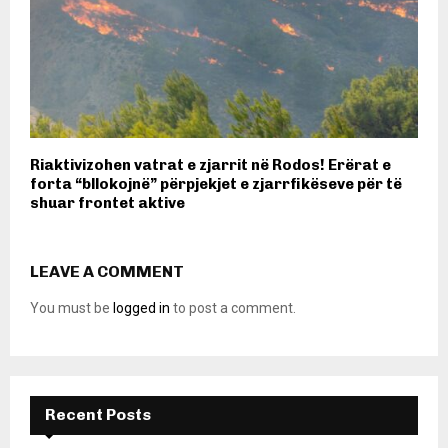
Riaktivizohen vatrat e zjarrit në Rodos! Erërat e
forta “bllokojnë” përpjekjet e zjarrfikëseve për të
shuar frontet aktive
LEAVE A COMMENT
You must be
logged in
to post a comment.
Recent Posts