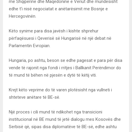
me Shqipërinë dhe Maqedoninë e Veriut dhe mundësisht
edhe t’i nisë negociatat e anëtarësimit me Bosnje e
Hercegovinën.
Këto synime para disa javësh i kishte shprehur
përfaqësuesi i Qeverisë së Hungarisë në një debat në
Parlamentin Evropian.
Hungaria, po ashtu, beson se edhe pagesat e para për disa
vende të rajonit nga fondi i rritjes i Ballkanit Perëndimor do
të mund të bëhen në pjesën e dytë të këtij viti.
Krejt këto veprime do të varen plotësisht nga vullneti i
shteteve anëtare të BE-së.
Një proces i cili mund të ndikohet nga transicioni
institucional në BE mund të jetë dialogu mes Kosovës dhe
Serbisë që, sipas disa diplomatëve të BE-së, edhe ashtu