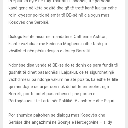
Prej kur ka hyrë në fuqi Traktati i Lisbonës, tre persona
kanë qenë në këtë pozitë dhe që të tretë kanë luajtur edhe
rolin kryesor politik në emër të BE-së në dialogun mes
Kosovës dhe Serbisë.
Dialogu kishte nisur në mandatin e Catherine Ashton,
kishte vazhduar me Federika Mogherinin dhe tash po
zhvillohet nën përkujdesjen e Josep Borrellit.
Ndonëse disa vende të BE-së do të donin që para fundit të
gushtit të dihet pasardhësi i Lajçakut, që të sigurohet një
vazhdimësi, pa ndonjë vakum në atë pozitë, ka edhe të tillë
që mendojnë se ai person nuk duhet të emërohet nga
Borrelli, por të pritet pasardhësi i tij në postin e
Përfaqësuesit të Lartë për Politikë të Jashtme dhe Siguri.
Por shumica pajtohen se dialogu mes Kosovës dhe
Serbisë dhe angazhimi në Bosnje e Hercegovinë – si dy