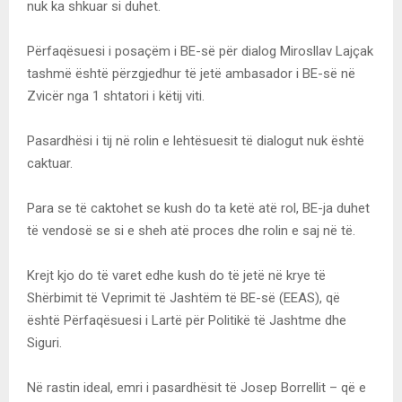
nuk ka shkuar si duhet.
Përfaqësuesi i posaçëm i BE-së për dialog Mirosllav Lajçak
tashmë është përzgjedhur të jetë ambasador i BE-së në
Zvicër nga 1 shtatori i këtij viti.
Pasardhësi i tij në rolin e lehtësuesit të dialogut nuk është
caktuar.
Para se të caktohet se kush do ta ketë atë rol, BE-ja duhet
të vendosë se si e sheh atë proces dhe rolin e saj në të.
Krejt kjo do të varet edhe kush do të jetë në krye të
Shërbimit të Veprimit të Jashtëm të BE-së (EEAS), që
është Përfaqësuesi i Lartë për Politikë të Jashtme dhe
Siguri.
Në rastin ideal, emri i pasardhësit të Josep Borrellit – që e