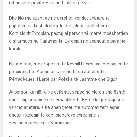
mban këtë pozitë – mund të dihet në verë.
Dhe kjo me kusht që në qershor, vendet anëtare të
pajtohen se kush do të jetë president i ardhshëm i
Komisionit Evropian, pastaj ai person të marrë mbështetjen
e shumicës në Parlamentin Evropian në seancat e para në
korrik.
Në atë rast, me propozim të Këshillit Evropian, me pajtim të
presidentit të Komisionit, mund të caktohet edhe
Përfaqësuesi i Lartë për Politikë të Jashtme dhe Siguri.
Ai person ka një rol të dyfishtë, sepse në njërën anë është
shef i diplomacisë së përbashkët të BE-së ku përfaqëson
vendet anëtare, e në anën tjetër me automatizëm edhe
anëtar i kolegjit të komisionarëve evropianë si
zëvendëspresident i Komisionit.