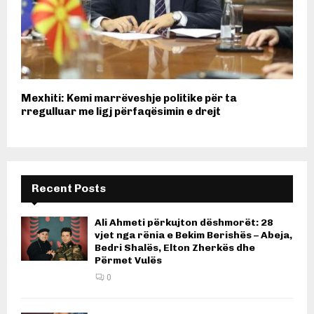
Mexhiti: Kemi marrëveshje politike për ta
rregulluar me ligj përfaqësimin e drejt
Recent Posts
Ali Ahmeti përkujton dëshmorët: 28
vjet nga rënia e Bekim Berishës – Abeja,
Bedri Shalës, Elton Zherkës dhe
Përmet Vulës
0