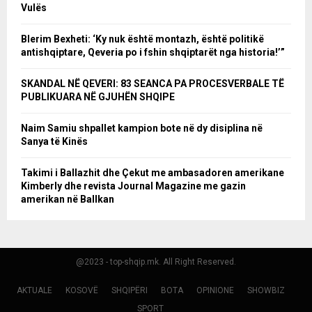
Vulës
Blerim Bexheti: ‘Ky nuk është montazh, është politikë
antishqiptare, Qeveria po i fshin shqiptarët nga historia!’”
SKANDAL NË QEVERI: 83 SEANCA PA PROCESVERBALE TË
PUBLIKUARA NË GJUHËN SHQIPE
Naim Samiu shpallet kampion bote në dy disiplina në
Sanya të Kinës
Takimi i Ballazhit dhe Çekut me ambasadoren amerikane
Kimberly dhe revista Journal Magazine me gazin
amerikan në Ballkan
@2023 - top-shqip.mk. All Right Reserved.
AKTUALE
KOSOVË
SHQIPËRI
BOTA
OPINIONE
SHOWBIZ
SPORT