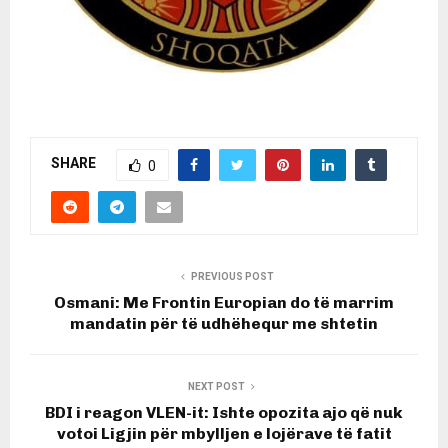
SHARE
0
PREVIOUS POST
Osmani: Me Frontin Europian do të marrim
mandatin për të udhëhequr me shtetin
NEXT POST
BDI i reagon VLEN-it: Ishte opozita ajo që nuk
votoi Ligjin për mbylljen e lojërave të fatit