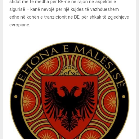
sfidat më të mëdha për BE-në në rajon në aspektin e
sigurisë – kanë nevojë për një kujdes të vazhdueshëm
edhe në kohën e tranzicionit në BE, për shkak të zgjedhjeve
evropiane.