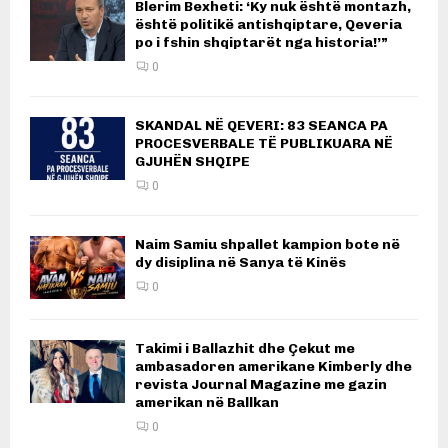
Blerim Bexheti: ‘Ky nuk është montazh,
është politikë antishqiptare, Qeveria
po i fshin shqiptarët nga historia!’”
0
SKANDAL NË QEVERI: 83 SEANCA PA
PROCESVERBALE TË PUBLIKUARA NË
GJUHËN SHQIPE
0
Naim Samiu shpallet kampion bote në
dy disiplina në Sanya të Kinës
0
Takimi i Ballazhit dhe Çekut me
ambasadoren amerikane Kimberly dhe
revista Journal Magazine me gazin
amerikan në Ballkan
0