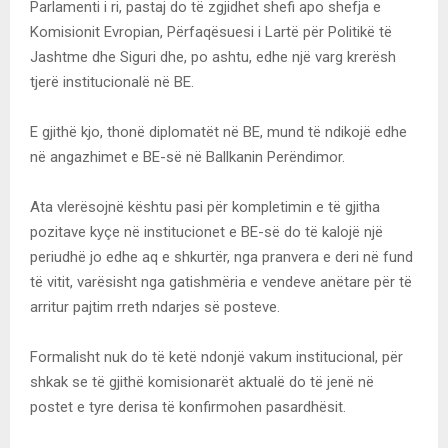
Parlamenti i ri, pastaj do të zgjidhet shefi apo shefja e
Komisionit Evropian, Përfaqësuesi i Lartë për Politikë të
Jashtme dhe Siguri dhe, po ashtu, edhe një varg krerësh
tjerë institucionalë në BE.
E gjithë kjo, thonë diplomatët në BE, mund të ndikojë edhe
në angazhimet e BE-së në Ballkanin Perëndimor.
Ata vlerësojnë kështu pasi për kompletimin e të gjitha
pozitave kyçe në institucionet e BE-së do të kalojë një
periudhë jo edhe aq e shkurtër, nga pranvera e deri në fund
të vitit, varësisht nga gatishmëria e vendeve anëtare për të
arritur pajtim rreth ndarjes së posteve.
Formalisht nuk do të ketë ndonjë vakum institucional, për
shkak se të gjithë komisionarët aktualë do të jenë në
postet e tyre derisa të konfirmohen pasardhësit.