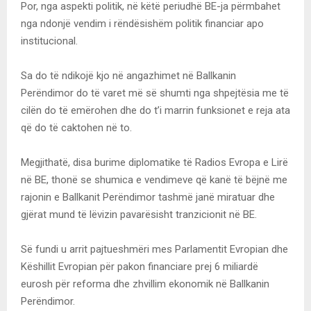
Por, nga aspekti politik, në këtë periudhë BE-ja përmbahet
nga ndonjë vendim i rëndësishëm politik financiar apo
institucional.
Sa do të ndikojë kjo në angazhimet në Ballkanin
Perëndimor do të varet më së shumti nga shpejtësia me të
cilën do të emërohen dhe do t’i marrin funksionet e reja ata
që do të caktohen në to.
Megjithatë, disa burime diplomatike të Radios Evropa e Lirë
në BE, thonë se shumica e vendimeve që kanë të bëjnë me
rajonin e Ballkanit Perëndimor tashmë janë miratuar dhe
gjërat mund të lëvizin pavarësisht tranzicionit në BE.
Së fundi u arrit pajtueshmëri mes Parlamentit Evropian dhe
Këshillit Evropian për pakon financiare prej 6 miliardë
eurosh për reforma dhe zhvillim ekonomik në Ballkanin
Perëndimor.