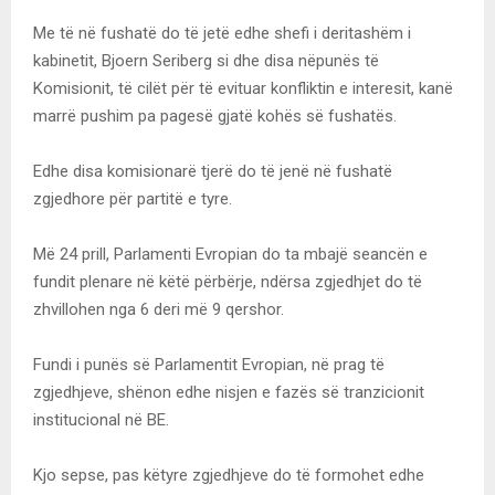
Me të në fushatë do të jetë edhe shefi i deritashëm i
kabinetit, Bjoern Seriberg si dhe disa nëpunës të
Komisionit, të cilët për të evituar konfliktin e interesit, kanë
marrë pushim pa pagesë gjatë kohës së fushatës.
Edhe disa komisionarë tjerë do të jenë në fushatë
zgjedhore për partitë e tyre.
Më 24 prill, Parlamenti Evropian do ta mbajë seancën e
fundit plenare në këtë përbërje, ndërsa zgjedhjet do të
zhvillohen nga 6 deri më 9 qershor.
Fundi i punës së Parlamentit Evropian, në prag të
zgjedhjeve, shënon edhe nisjen e fazës së tranzicionit
institucional në BE.
Kjo sepse, pas këtyre zgjedhjeve do të formohet edhe