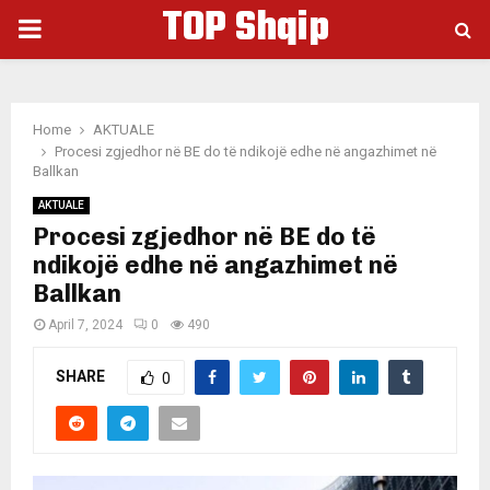
TOP Shqip
PRIMARY
MENU
Home
AKTUALE
Procesi zgjedhor në BE do të ndikojë edhe në angazhimet në
Ballkan
AKTUALE
Procesi zgjedhor në BE do të
ndikojë edhe në angazhimet në
Ballkan
April 7, 2024
0
490
SHARE
0