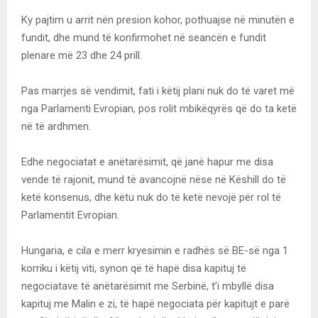
Ky pajtim u arrit nën presion kohor, pothuajse në minutën e
fundit, dhe mund të konfirmohet në seancën e fundit
plenare më 23 dhe 24 prill.
Pas marrjes së vendimit, fati i këtij plani nuk do të varet më
nga Parlamenti Evropian, pos rolit mbikëqyrës që do ta ketë
në të ardhmen.
Edhe negociatat e anëtarësimit, që janë hapur me disa
vende të rajonit, mund të avancojnë nëse në Këshill do të
ketë konsenus, dhe këtu nuk do të ketë nevojë për rol të
Parlamentit Evropian.
Hungaria, e cila e merr kryesimin e radhës së BE-së nga 1
korriku i këtij viti, synon që të hapë disa kapituj të
negociatave të anëtarësimit me Serbinë, t’i mbyllë disa
kapituj me Malin e zi, të hapë negociata për kapitujt e parë