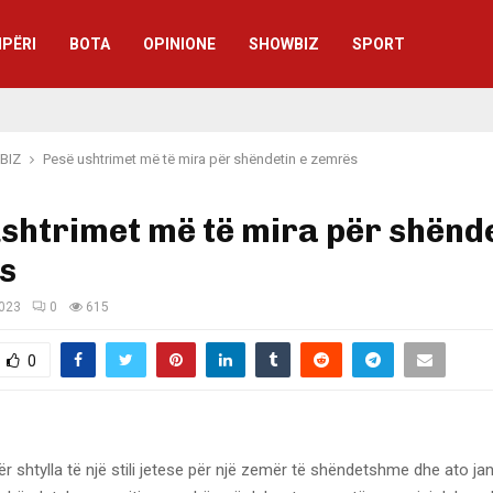
IPËRI
BOTA
OPINIONE
SHOWBIZ
SPORT
BIZ
Pesë ushtrimet më të mira për shëndetin e zemrës
shtrimet më të mira për shënde
s
2023
0
615
0
ër shtylla të një stili jetese për një zemër të shëndetshme dhe ato ja