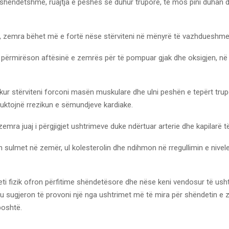
shëndetshme, ruajtja e peshës së duhur trupore, të mos pini duhan dh
, zemra bëhet më e fortë nëse stërviteni në mënyrë të vazhdueshme
ke përmirëson aftësinë e zemrës për të pompuar gjak dhe oksigjen, në
kur stërviteni forconi masën muskulare dhe ulni peshën e tepërt trup
duktojnë rrezikun e sëmundjeve kardiake.
emra juaj i përgjigjet ushtrimeve duke ndërtuar arterie dhe kapilarë të 
 sulmet në zemër, ul kolesterolin dhe ndihmon në rregullimin e nivel
iteti fizik ofron përfitime shëndetësore dhe nëse keni vendosur të ush
u sugjeron të provoni një nga ushtrimet më të mira për shëndetin e 
poshtë.