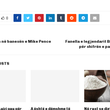
0
n në banesën e Mike Pence
Fanella e legjendarit B
për shifrën e 
OSTS
Luizi qau për
A është e dëmshme të
Në rast se dig