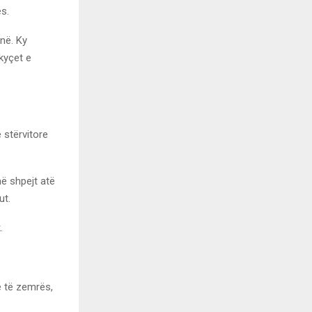
s.
në. Ky
 kyçet e
 stërvitore
ë shpejt atë
ut.
.
e të zemrës,