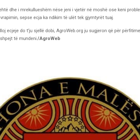
i lehtë dhe i mrekullueshëm nëse jeni i vjetër në moshë ose keni pro
 vrapimin, sepse ecja ka ndikim të ulët tek gjymtyrët tuaj.
loj ecjeje do t’ju sjellë dobi, AgroWeb.org ju sugjeron që për përfit
 shpejt të mundeni.
/AgroWeb