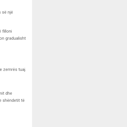
s së një
filloni
on gradualisht
n e zemrës tuaj.
mit dhe
e shëndetit të