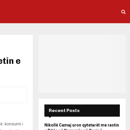
tin e
Recent Posts
në: konsumi i
Nikollë Camaj uron qytetarët me rastin