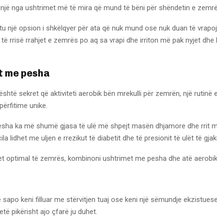
ë një nga ushtrimet më të mira që mund të bëni për shëndetin e zemrë
tu një opsion i shkëlqyer për ata që nuk mund ose nuk duan të vrapoj
 të rrisë rrahjet e zemrës po aq sa vrapi dhe irriton më pak nyjet dhe
t me pesha
shtë sekret që aktiviteti aerobik bën mrekulli për zemrën, një rutinë e
ërfitime unike.
esha ka më shumë gjasa të ulë më shpejt masën dhjamore dhe rrit m
la lidhet me uljen e rrezikut të diabetit dhe të presionit të ulët të gjak
et optimal të zemrës, kombinoni ushtrimet me pesha dhe atë aerobik
apo keni filluar me stërvitjen tuaj ose keni një sëmundje ekzistues
etë pikërisht ajo çfarë ju duhet.