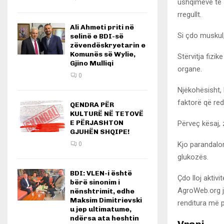
ushqimeve të 
rregullt.
Ali Ahmeti priti në
Si çdo muskul
selinë e BDI-së
zëvendëskryetarin e
Komunës së Wylie,
Stërvitja fizi
Gjino Mulliqi
organe.
0
Njëkohësisht, 
faktorë që re
QENDRA PËR
KULTURË NË TETOVË
E PËRJASHTON
Përveç kësaj, z
GJUHËN SHQIPE!
Kjo parandalon
0
glukozës.
BDI: VLEN-i është
Çdo lloj aktiv
bërë sinonim i
AgroWeb.org j
nënshtrimit, edhe
Maksim Dimitrievski
renditura më 
u jep ultimatume,
ndërsa ata heshtin