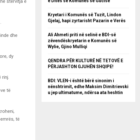
e Ditës së Komunës së Gucisë
e stërvitja e
Kryetari i Komunës së Tuzit, Lindon
Gjelaj, hapi zyrtarisht Pazarin e Verës
.
Ali Ahmeti priti në selinë e BDI-së
 inde dhe
zëvendëskryetarin e Komunës së
Wylie, Gjino Mulliqi
ore, dy
QENDRA PËR KULTURË NË TETOVË E
PËRJASHTON GJUHËN SHQIPE!
rinj.
BDI: VLEN-i është bërë sinonim i
nënshtrimit, edhe Maksim Dimitrievski
eve të
u jep ultimatume, ndërsa ata heshtin
troheni,
zemrës, të