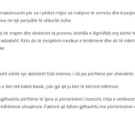
 maksimumin për sa i përket rritjes së rrahjeve të zemrës dhe kryerje
nsive në një periudhë të shkurtër kohe.
inj në vrapim dhe dëshironi ta provoni, këshilla e AgroWeb.org është të 
adualisht. Këtu do të zvogëloni rrezikun e lëndimeve dhe do të ndërt
ke.
ht është një aktivitetit fizik intensiv, i cili jep përfitime për shëndeti
 deri tek baleti klasik, çdo gjë që ju bën të kërceni ndihmon.
gjithashtu përfitime të tjera si përmirësimi i humorit, rritja e vetëbesi
rëdhënieve shoqërore. Faktorë që lidhen gjithashtu me përmirësimin 