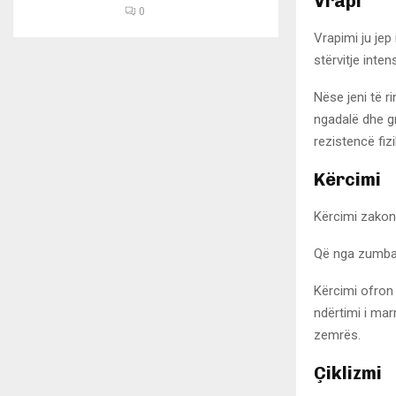
Vrapi
0
Vrapimi ju jep
stërvitje inte
Nëse jeni të r
ngadalë dhe gr
rezistencë fizi
Kërcimi
Kërcimi zakonis
Që nga zumba e
Kërcimi ofron 
ndërtimi i mar
zemrës.
Çiklizmi