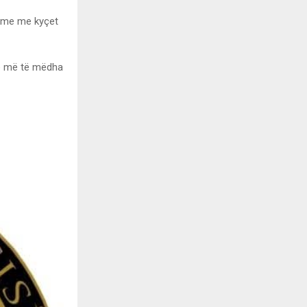
bleme me kyçet
ime më të mëdha