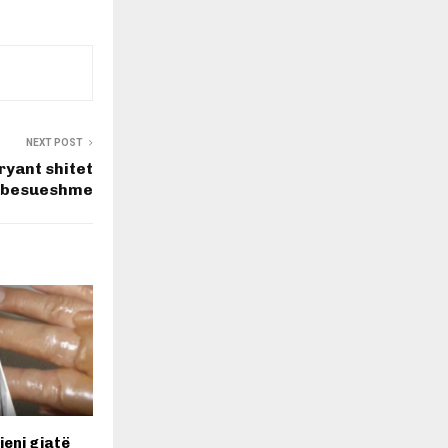
NEXT POST
ryant shitet
pabesueshme
jeni gjatë