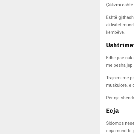
Çiklizmi ësht
Është gjithash
aktivitet mund
këmbëve.
Ushtrime
Edhe pse nuk ë
me pesha jep p
Trajnimi me p
muskulore, e ci
Për një shënd
Ecja
Sidomos nëse s
ecja mund të j