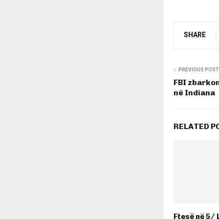
SHARE
PREVIOUS POST
FBI zbarko
në Indiana
RELATED P
Ftesë në 5/ 