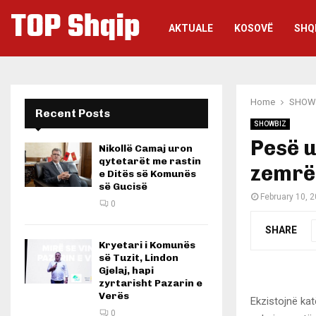
TOP Shqip
AKTUALE
KOSOVË
SHQ
Home
SHOW
Recent Posts
SHOWBIZ
Pesë u
Nikollë Camaj uron
qytetarët me rastin
zemrë
e Ditës së Komunës
së Gucisë
February 10, 
0
SHARE
Kryetari i Komunës
së Tuzit, Lindon
Gjelaj, hapi
zyrtarisht Pazarin e
Verës
Ekzistojnë kat
0