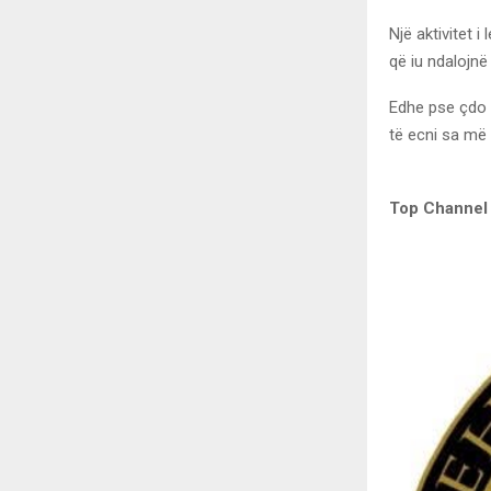
Një aktivitet 
që iu ndalojnë
Edhe pse çdo l
të ecni sa më
Top Channel