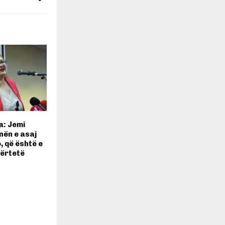
a: Jemi
nën e asaj
, që është e
vërtetë