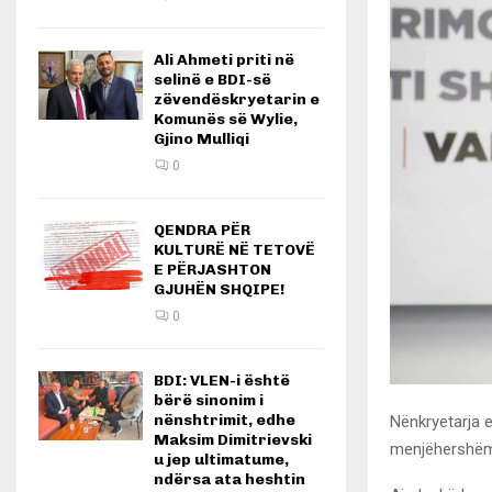
Ali Ahmeti priti në
selinë e BDI-së
zëvendëskryetarin e
Komunës së Wylie,
Gjino Mulliqi
0
QENDRA PËR
KULTURË NË TETOVË
E PËRJASHTON
GJUHËN SHQIPE!
0
BDI: VLEN-i është
bërë sinonim i
nënshtrimit, edhe
Nënkryetarja 
Maksim Dimitrievski
menjëhershëm 
u jep ultimatume,
ndërsa ata heshtin