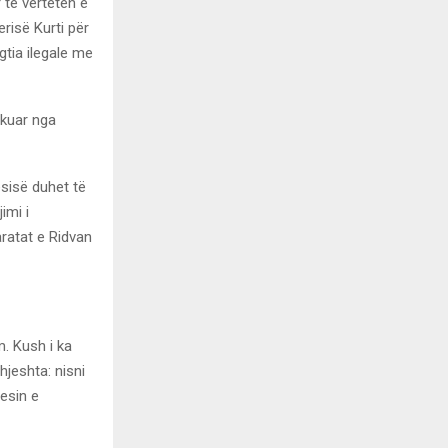
 të vërtetën e
risë Kurti për
gtia ilegale me
ikuar nga
ësisë duhet të
imi i
ratat e Ridvan
. Kush i ka
hjeshta: nisni
esin e