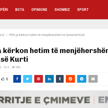
IPËRI
BOTA
OPINIONE
SHOWBIZ
SPORT
ALE
PDK-ja kërkon hetim të menjëhershëm të Qeverisë Kurti
a kërkon hetim të menjëhershë
së Kurti
3
0
580
0