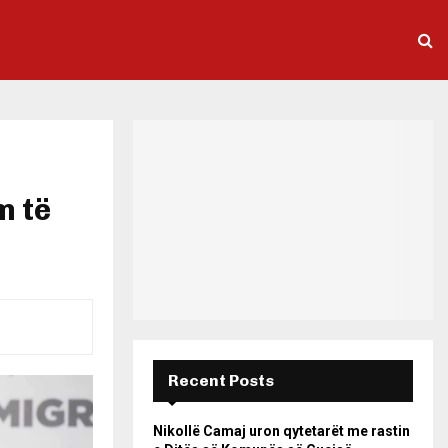
m të
Recent Posts
Nikollë Camaj uron qytetarët me rastin