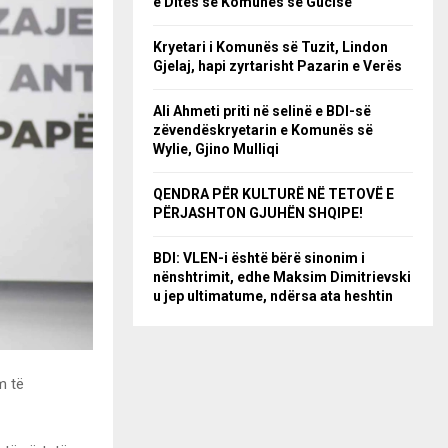
e Ditës së Komunës së Gucisë
Kryetari i Komunës së Tuzit, Lindon
Gjelaj, hapi zyrtarisht Pazarin e Verës
Ali Ahmeti priti në selinë e BDI-së
zëvendëskryetarin e Komunës së
Wylie, Gjino Mulliqi
QENDRA PËR KULTURË NË TETOVË E
PËRJASHTON GJUHËN SHQIPE!
BDI: VLEN-i është bërë sinonim i
nënshtrimit, edhe Maksim Dimitrievski
u jep ultimatume, ndërsa ata heshtin
m të