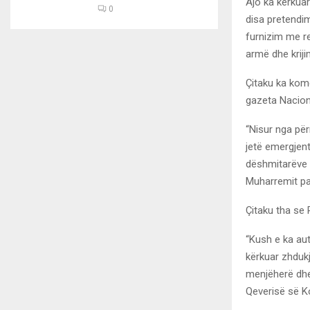
Ajo ka kërkuar
0
disa pretendim
furnizim me re
armë dhe kriji
Çitaku ka kome
gazeta Nacion
“Nisur nga për
jetë emergjent.
dëshmitarëve 
Muharremit par
Çitaku tha se 
“Kush e ka au
kërkuar zhdukj
menjëherë dhe
Qeverisë së K