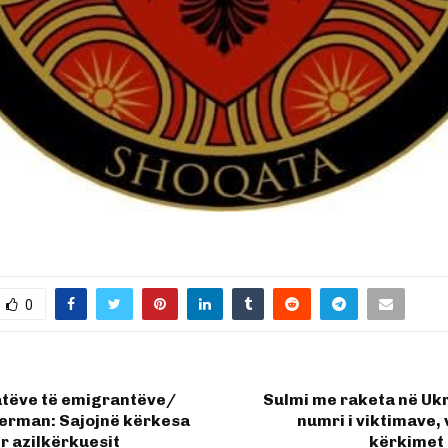
0
atëve të emigrantëve/
Sulmi me raketa në Ukr
verman: Sajojnë kërkesa
numri i viktimave, 
r azilkërkuesit
kërkimet 