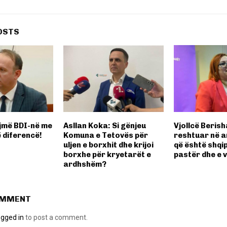
OSTS
ojmë BDI-në me
Asllan Koka: Si gënjeu
Vjollcë Berish
 diferencë!
Komuna e Tetovës për
reshtuar në a
uljen e borxhit dhe krijoi
që është shqip
borxhe për kryetarët e
pastër dhe e 
ardhshëm?
OMMENT
ogged in
to post a comment.