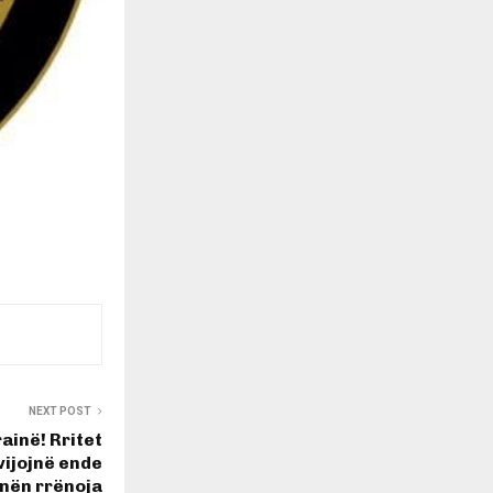
NEXT POST
ainë! Rritet
vijojnë ende
nën rrënoja