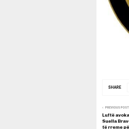
SHARE
PREVIOUS POST
Luftë avok
Suella Bra
të rreme pë