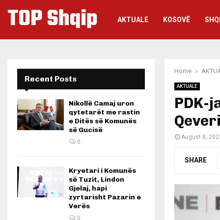
TOP Shqip
AKTUALE
KOSOVË
SHQ
Home
AKTU
Recent Posts
AKTUALE
PDK-j
Nikollë Camaj uron
qytetarët me rastin
Qeveri
e Ditës së Komunës
së Gucisë
August 8, 202
0
SHARE
Kryetari i Komunës
së Tuzit, Lindon
Gjelaj, hapi
zyrtarisht Pazarin e
Verës
0