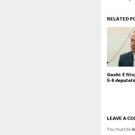
RELATED P
Gashi: E fit
5-6 deputetë
LEAVE A C
You must be
l