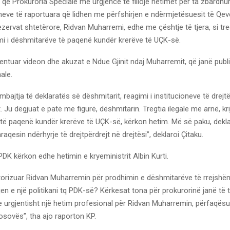
 që Prokuroria Speciale me urgjencë të fillojë hetimet për ta zbardhur
eve të raportuara që lidhen me përfshirjen e ndërmjetësuesit të Qeve
zervat shtetërore, Ridvan Muharremi, edhe me çështje të tjera, si tre
mi i dëshmitarëve të paqenë kundër krerëve të UÇK-së.
ntuar videon dhe akuzat e Ndue Gjinit ndaj Muharremit, që janë publ
ale.
mbajtja të deklaratës së dëshmitarit, reagimi i institucioneve të drejt
 Ju dëgjuat e patë me figurë, dëshmitarin. Tregtia ilegale me arnë, krij
të paqenë kundër krerëve të UÇK-së, kërkon hetim. Më së paku, dekla
aqesin ndërhyrje të drejtpërdrejt në drejtësi”, deklaroi Çitaku.
PDK kërkon edhe hetimin e kryeministrit Albin Kurti.
torizuar Ridvan Muharremin për prodhimin e dëshmitarëve të rrejshëm
en e një politikani tq PDK-së? Kërkesat tona për prokurorinë janë të t
 urgjentisht një hetim profesional për Ridvan Muharremin, përfaqësu
osovës”, tha ajo raporton KP.