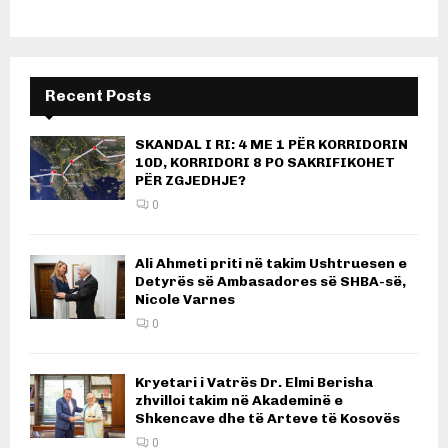
Recent Posts
SKANDAL I RI: 4 ME 1 PËR KORRIDORIN
10D, KORRIDORI 8 PO SAKRIFIKOHET
PËR ZGJEDHJE?
0
Ali Ahmeti priti në takim Ushtruesen e
Detyrës së Ambasadores së SHBA-së,
Nicole Varnes
0
Kryetari i Vatrës Dr. Elmi Berisha
zhvilloi takim në Akademinë e
Shkencave dhe të Arteve të Kosovës
0