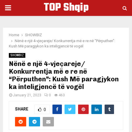
TOP Shqip
PRIMARY
MENU
Home
SHOWBIZ
Nënë e një 4-vjeçareje/ Konkurrentja më e re në “Përputhen”:
Kush Më paragjykon ka inteligjencë të vogël
SHOWBIZ
Nënë e një 4-vjeçareje/
Konkurrentja më e re në
“Përputhen”: Kush Më paragjykon
ka inteligjencë të vogël
January 21, 2023
0
463
SHARE
0