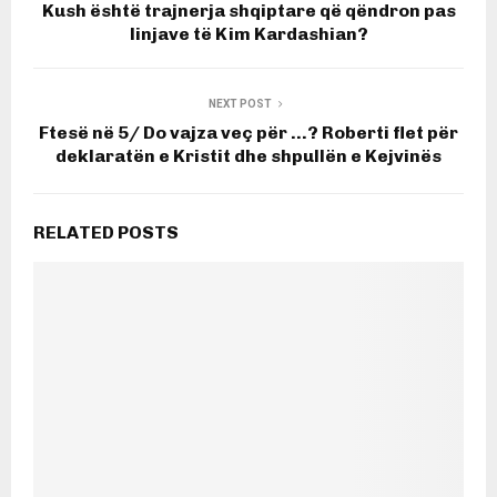
Kush është trajnerja shqiptare që qëndron pas
linjave të Kim Kardashian?
NEXT POST
Ftesë në 5/ Do vajza veç për …? Roberti flet për
deklaratën e Kristit dhe shpullën e Kejvinës
RELATED POSTS