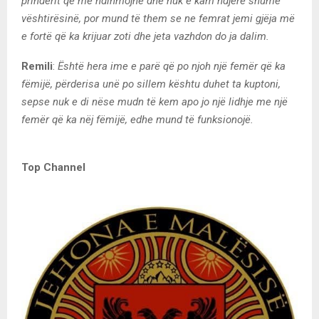
prindërit që më ndihmojnë dhe nuk e kam ndjerë shumë
vështirësinë, por mund të them se ne femrat jemi gjëja më
e fortë që ka krijuar zoti dhe jeta vazhdon do ja dalim.
Remili
:
Është hera ime e parë që po njoh një femër që ka
fëmijë, përderisa unë po sillem kështu duhet ta kuptoni,
sepse nuk e di nëse mudn të kem apo jo një lidhje me një
femër që ka nëj fëmijë, edhe mund të funksionojë.
Top Channel