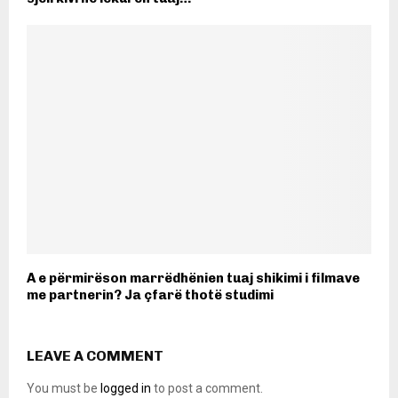
A e përmirëson marrëdhënien tuaj shikimi i filmave
me partnerin? Ja çfarë thotë studimi
LEAVE A COMMENT
You must be
logged in
to post a comment.