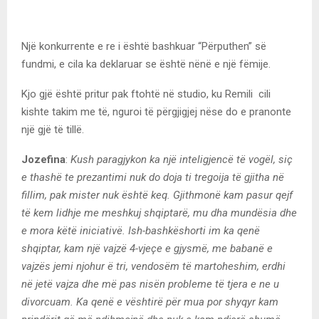
Një konkurrente e re i është bashkuar “Përputhen” së
fundmi, e cila ka deklaruar se është nënë e një fëmije.
Kjo gjë është pritur pak ftohtë në studio, ku Remili cili
kishte takim me të, nguroi të përgjigjej nëse do e pranonte
një gjë të tillë.
Jozefina
:
Kush paragjykon ka një inteligjencë të vogël, siç
e thashë te prezantimi nuk do doja ti tregoija të gjitha në
fillim, pak mister nuk është keq. Gjithmonë kam pasur qejf
të kem lidhje me meshkuj shqiptarë, mu dha mundësia dhe
e mora këtë iniciativë. Ish-bashkëshorti im ka qenë
shqiptar, kam një vajzë 4-vjeçe e gjysmë, me babanë e
vajzës jemi njohur ë tri, vendosëm të martoheshim, erdhi
në jetë vajza dhe më pas nisën probleme të tjera e ne u
divorcuam. Ka qenë e vështirë për mua por shyqyr kam