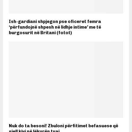
Ish-gardiani shpjegon pse oficeret femra
‘përfundojnë shpesh në lidhje intime’ me të
burgosurit në Britani (fotot)
Nuk do ta besoni! Zbuloni përfitimet befasuese që
sjell kivi në lëkurën tuaj…