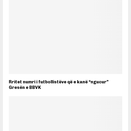
Rritet numri i futbollistëve që e kanë “ngucur”
Gresën e BBVK