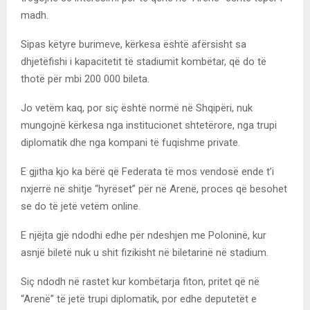
madh.
Sipas këtyre burimeve, kërkesa është afërsisht sa
dhjetëfishi i kapacitetit të stadiumit kombëtar, që do të
thotë për mbi 200 000 bileta.
Jo vetëm kaq, por siç është normë në Shqipëri, nuk
mungojnë kërkesa nga institucionet shtetërore, nga trupi
diplomatik dhe nga kompani të fuqishme private.
E gjitha kjo ka bërë që Federata të mos vendosë ende t’i
nxjerrë në shitje “hyrëset” për në Arenë, proces që besohet
se do të jetë vetëm online.
E njëjta gjë ndodhi edhe për ndeshjen me Poloninë, kur
asnjë biletë nuk u shit fizikisht në biletarinë në stadium.
Siç ndodh në rastet kur kombëtarja fiton, pritet që në
“Arenë” të jetë trupi diplomatik, por edhe deputetët e