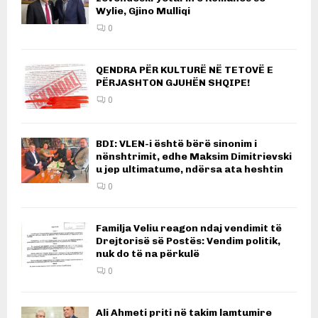
Wylie, Gjino Mulliqi
0
QENDRA PËR KULTURË NË TETOVË E
PËRJASHTON GJUHËN SHQIPE!
0
BDI: VLEN-i është bërë sinonim i
nënshtrimit, edhe Maksim Dimitrievski
u jep ultimatume, ndërsa ata heshtin
0
Familja Veliu reagon ndaj vendimit të
Drejtorisë së Postës: Vendim politik,
nuk do të na përkulë
0
Ali Ahmeti priti në takim lamtumire