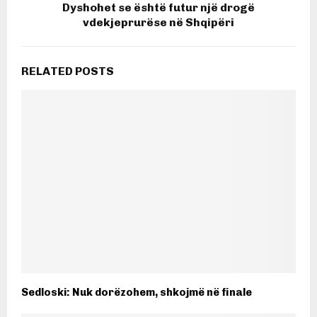
Dyshohet se është futur një drogë
vdekjeprurëse në Shqipëri
RELATED POSTS
Sedloski: Nuk dorëzohem, shkojmë në finale