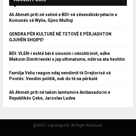
Ali Ahmeti priti në selinë e BDI-së zëvendëskryetarin e
Komunës së Wylie, Gjino Mulliqi
QENDRA PËR KULTURË NË TETOVË E PËRJASHTON
GJUHËN SHQIPE!
BDI: VLEN-i është bërë sinonim i nënshtrimit, edhe
Maksim Dimitrievski u jep ultimatume, ndërsa ata heshtin
Familja Veliu reagon ndaj vendimit të Drejtorisë së
Postës: Vendim politik, nuk do të na përkulë
Ali Ahmeti priti në takim lamtumire Ambasadorin e
Republikës Çeke, Jaroslav Ludva
@2023 - top-shqip.mk. All Right Reserved.