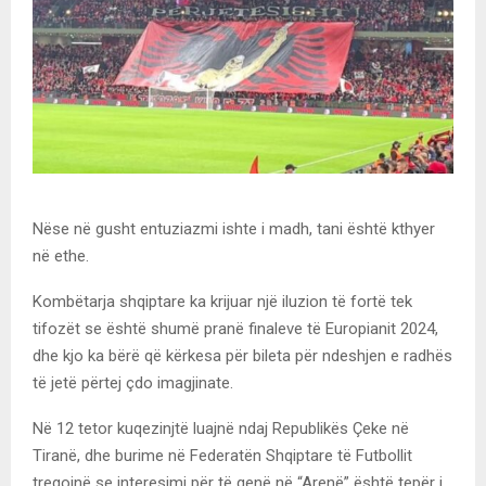
Nëse në gusht entuziazmi ishte i madh, tani është kthyer
në ethe.
Kombëtarja shqiptare ka krijuar një iluzion të fortë tek
tifozët se është shumë pranë finaleve të Europianit 2024,
dhe kjo ka bërë që kërkesa për bileta për ndeshjen e radhës
të jetë përtej çdo imagjinate.
Në 12 tetor kuqezinjtë luajnë ndaj Republikës Çeke në
Tiranë, dhe burime në Federatën Shqiptare të Futbollit
tregojnë se interesimi për të qenë në “Arenë” është tepër i