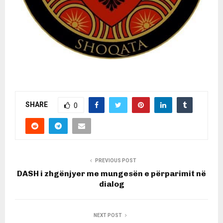
SHARE
0
PREVIOUS POST
DASH i zhgënjyer me mungesën e përparimit në
dialog
NEXT POST