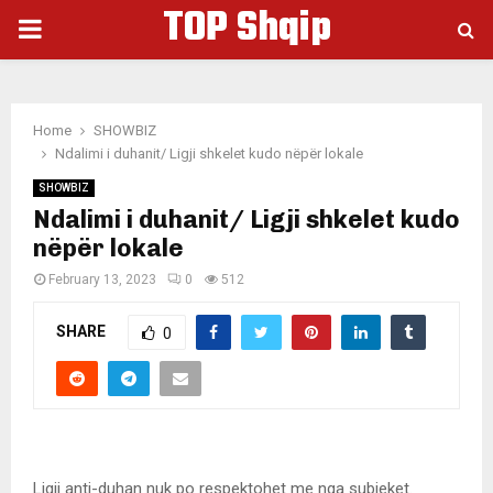
TOP Shqip
PRIMARY
MENU
Home
SHOWBIZ
Ndalimi i duhanit/ Ligji shkelet kudo nëpër lokale
SHOWBIZ
Ndalimi i duhanit/ Ligji shkelet kudo
nëpër lokale
February 13, 2023
0
512
SHARE
0
Ligji anti-duhan nuk po respektohet me nga subjeket.