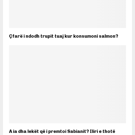
Çfarë i ndodh trupit tuaj kur konsumoni salmon?
A ia dha lekët që i premtoi Sabianit? Iliri e thotë