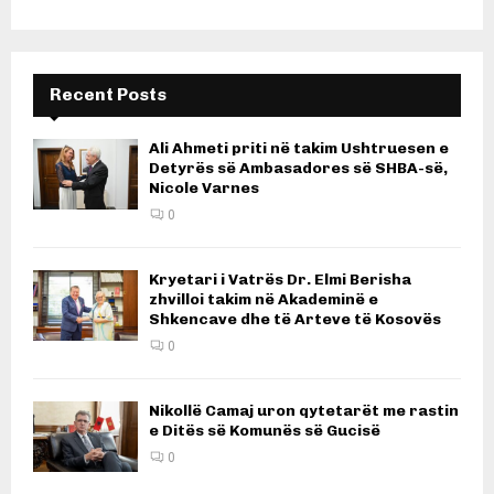
Recent Posts
Ali Ahmeti priti në takim Ushtruesen e
Detyrës së Ambasadores së SHBA-së,
Nicole Varnes
0
Kryetari i Vatrës Dr. Elmi Berisha
zhvilloi takim në Akademinë e
Shkencave dhe të Arteve të Kosovës
0
Nikollë Camaj uron qytetarët me rastin
e Ditës së Komunës së Gucisë
0