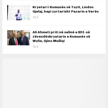
Kryetari i Komunës së Tuzit, Lindon
Gjelaj, hapi zyrtarisht Pazarin e Verës
0
Ali Ahmeti priti në selinë e BDI-së
zëvendëskryetarin e Komunës së
Wylie, Gjino Mulliqi
0