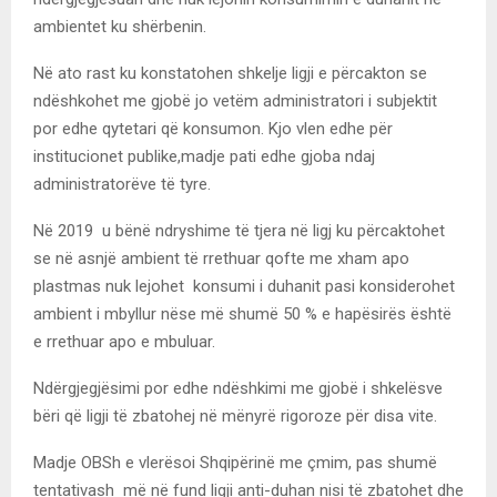
ambientet ku shërbenin.
Në ato rast ku konstatohen shkelje ligji e përcakton se
ndëshkohet me gjobë jo vetëm administratori i subjektit
por edhe qytetari që konsumon. Kjo vlen edhe për
institucionet publike,madje pati edhe gjoba ndaj
administratorëve të tyre.
Në 2019 u bënë ndryshime të tjera në ligj ku përcaktohet
se në asnjë ambient të rrethuar qofte me xham apo
plastmas nuk lejohet konsumi i duhanit pasi konsiderohet
ambient i mbyllur nëse më shumë 50 % e hapësirës është
e rrethuar apo e mbuluar.
Ndërgjegjësimi por edhe ndëshkimi me gjobë i shkelësve
bëri që ligji të zbatohej në mënyrë rigoroze për disa vite.
Madje OBSh e vlerësoi Shqipërinë me çmim, pas shumë
tentativash më në fund ligji anti-duhan nisi të zbatohet dhe