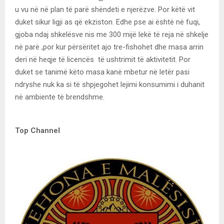
u vu në në plan të parë shëndeti e njerëzve. Por këtë vit
duket sikur ligji as që ekziston. Edhe pse ai është në fuqi,
gjoba ndaj shkelësve nis me 300 mijë lekë të reja në shkelje
në parë ,por kur përsëritet ajo tre-fishohet dhe masa arrin
deri në heqje të licencës të ushtrimit të aktivitetit. Por
duket se tanimë këto masa kanë mbetur në letër pasi
ndryshe nuk ka si të shpjegohet lejimi konsumimi i duhanit
në ambiente të brendshme.
Top Channel