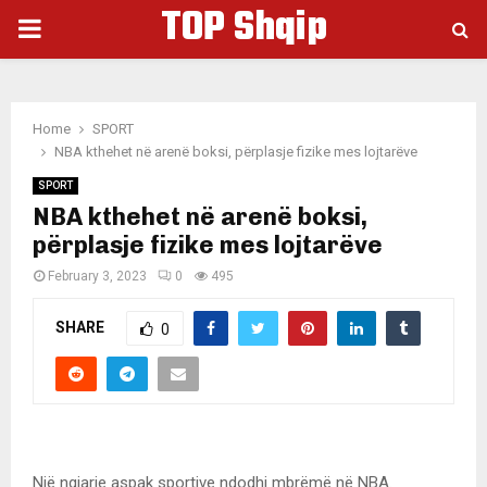
TOP Shqip
PRIMARY
MENU
Home
SPORT
NBA kthehet në arenë boksi, përplasje fizike mes lojtarëve
SPORT
NBA kthehet në arenë boksi,
përplasje fizike mes lojtarëve
February 3, 2023
0
495
SHARE
0
Një ngjarje aspak sportive ndodhi mbrëmë në NBA.