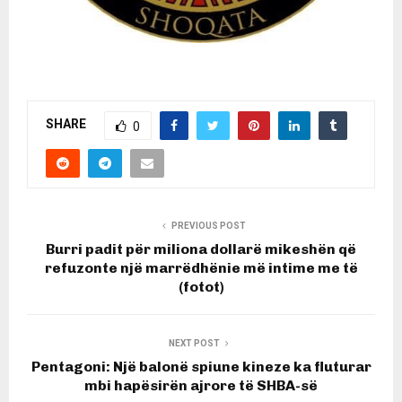
SHARE
0
PREVIOUS POST
Burri padit për miliona dollarë mikeshën që
refuzonte një marrëdhënie më intime me të
(fotot)
NEXT POST
Pentagoni: Një balonë spiune kineze ka fluturar
mbi hapësirën ajrore të SHBA-së