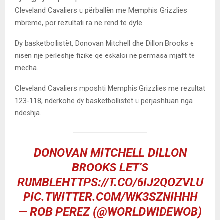
Cleveland Cavaliers u përballën me Memphis Grizzlies
mbrëmë, por rezultati ra në rend të dytë.
Dy basketbollistët, Donovan Mitchell dhe Dillon Brooks e
nisën një përleshje fizike që eskaloi në përmasa mjaft të
mëdha.
Cleveland Cavaliers mposhti Memphis Grizzlies me rezultat
123-118, ndërkohë dy basketbollistët u përjashtuan nga
ndeshja.
DONOVAN MITCHELL DILLON
BROOKS LET’S
RUMBLE
HTTPS://T.CO/6IJ2QOZVLU
PIC.TWITTER.COM/WK3SZNIHHH
— ROB PEREZ (@WORLDWIDEWOB)