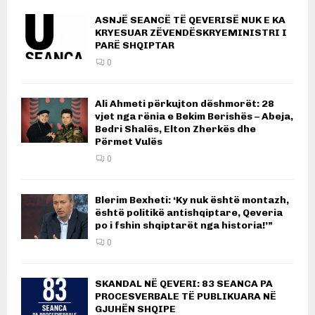
ASNJË SEANCË TË QEVERISË NUK E KA
KRYESUAR ZËVENDËSKRYEMINISTRI I
PARË SHQIPTAR
0
Ali Ahmeti përkujton dëshmorët: 28
vjet nga rënia e Bekim Berishës – Abeja,
Bedri Shalës, Elton Zherkës dhe
Përmet Vulës
0
Blerim Bexheti: ‘Ky nuk është montazh,
është politikë antishqiptare, Qeveria
po i fshin shqiptarët nga historia!’”
0
SKANDAL NË QEVERI: 83 SEANCA PA
PROCESVERBALE TË PUBLIKUARA NË
GJUHËN SHQIPE