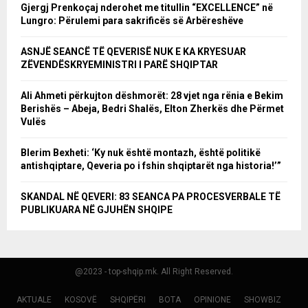
Gjergj Prenkoçaj nderohet me titullin “EXCELLENCE” në
Lungro: Përulemi para sakrificës së Arbëreshëve
ASNJË SEANCË TË QEVERISË NUK E KA KRYESUAR
ZËVENDËSKRYEMINISTRI I PARË SHQIPTAR
Ali Ahmeti përkujton dëshmorët: 28 vjet nga rënia e Bekim
Berishës – Abeja, Bedri Shalës, Elton Zherkës dhe Përmet
Vulës
Blerim Bexheti: ‘Ky nuk është montazh, është politikë
antishqiptare, Qeveria po i fshin shqiptarët nga historia!’”
SKANDAL NË QEVERI: 83 SEANCA PA PROCESVERBALE TË
PUBLIKUARA NË GJUHËN SHQIPE
@2023 - top-shqip.mk. All Right Reserved.
AKTUALE
KOSOVË
SHQIPËRI
BOTA
OPINIONE
SHOWBIZ