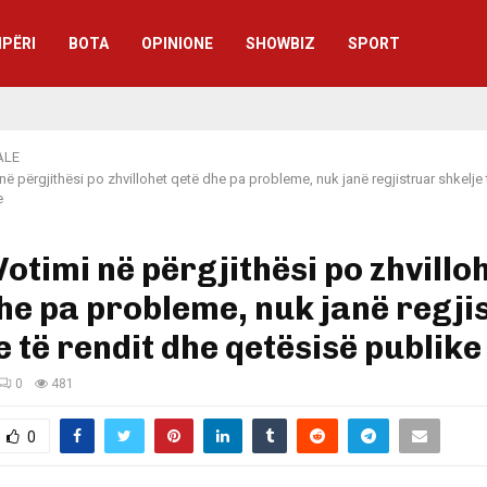
IPËRI
BOTA
OPINIONE
SHOWBIZ
SPORT
ALE
në përgjithësi po zhvillohet qetë dhe pa probleme, nuk janë regjistruar shkelje 
e
otimi në përgjithësi po zhvillo
he pa probleme, nuk janë regji
e të rendit dhe qetësisë publike
0
481
0