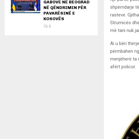
GABOVE NË BEOGRAD
shpërndarje të
NË QËNDRIMIN PËR
PAVARËSINË E
rasteve. Gjith
KOSOVËS
Strumicës dhe
0
më tani nuk ja
Ai u bëri thir
përmbahen nga 
menjëherë ta 
afërt policor.