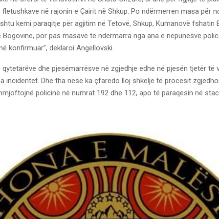
 fletushkave në rajonin e Çairit në Shkup. Po ndërmerren masa për n
ashtu kemi paraqitje për agjitim në Tetovë, Shkup, Kumanovë fshatin Ba
 Bogovinë, por pas masave të ndërmarra nga ana e nëpunësve polico
në konfirmuar”, deklaroi Angellovski.
rje qytetarëve dhe pjesëmarrësve në zgjedhje edhe në pjesën tjetër të v
incidentet. Dhe tha nëse ka çfarëdo lloj shkelje të procesit zgjedhor
nmjoftojnë policinë në numrat 192 dhe 112, apo të paraqesin në stac