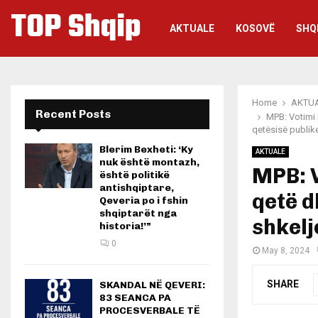
TOP Shqip
AKTUALE
KOSOVË
SHQ
Home
AKTU
Recent Posts
MPB: Votimi 
qetësisë publik
Blerim Bexheti: ‘Ky
AKTUALE
nuk është montazh,
MPB: V
është politikë
antishqiptare,
qetë d
Qeveria po i fshin
shqiptarët nga
shkelj
historia!’”
0
May 8, 2024
SHARE
SKANDAL NË QEVERI:
83 SEANCA PA
PROCESVERBALE TË