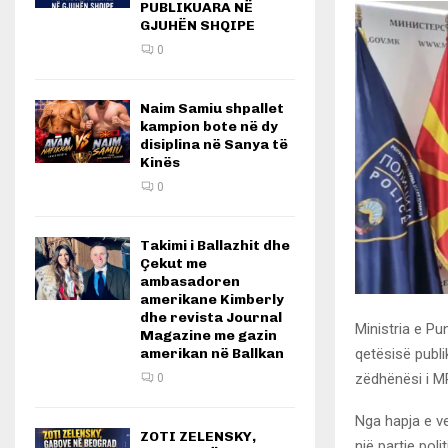
PUBLIKUARA NË
GJUHËN SHQIPE
0
Naim Samiu shpallet
kampion bote në dy
disiplina në Sanya të
Kinës
0
Takimi i Ballazhit dhe
Çekut me
ambasadoren
amerikane Kimberly
dhe revista Journal
Ministria e Pu
Magazine me gazin
qetësisë publi
amerikan në Ballkan
zëdhënësi i M
0
Nga hapja e ve
ZOTI ZELENSKY,
një partie poli