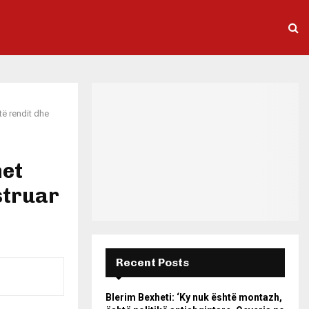
të rendit dhe
het
struar
Recent Posts
Blerim Bexheti: ‘Ky nuk është montazh,