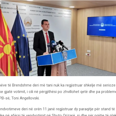
nëve të Brendshme deri më tani nuk ka regjistruar shkelje më serioze 
ke gjatë votimit, i cili në përgjithësi po zhvillohet qetë dhe pa problem
PB-së, Toni Angellovski.
ndvotimeve deri në orën 11 janë regjistruar dy paraqitje për stand të
tike në afërsi të vendvotimit në Shuto Orizarë, si dhe për ngjitje të pl