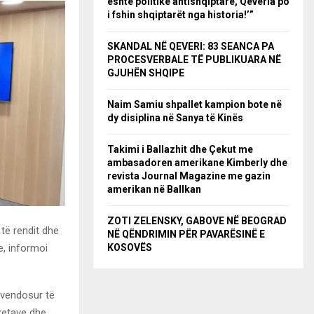
është politikë antishqiptare, Qeveria po
i fshin shqiptarët nga historia!’”
SKANDAL NË QEVERI: 83 SEANCA PA
PROCESVERBALE TË PUBLIKUARA NË
GJUHËN SHQIPE
Naim Samiu shpallet kampion bote në
dy disiplina në Sanya të Kinës
Takimi i Ballazhit dhe Çekut me
ambasadoren amerikane Kimberly dhe
revista Journal Magazine me gazin
amerikan në Ballkan
ZOTI ZELENSKY, GABOVE NË BEOGRAD
të rendit dhe
NË QËNDRIMIN PËR PAVARËSINË E
e, informoi
KOSOVËS
 vendosur të
aketave dhe