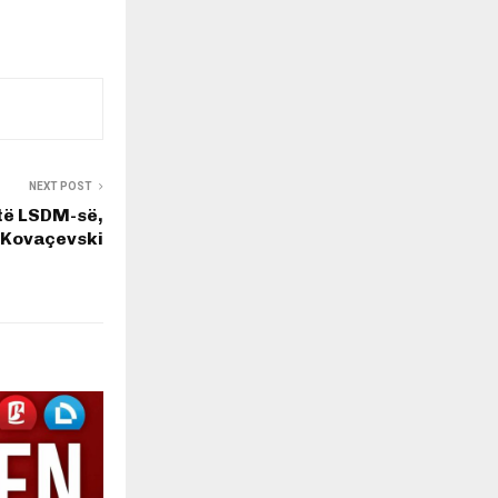
NEXT POST
 të LSDM-së,
 Kovaçevski