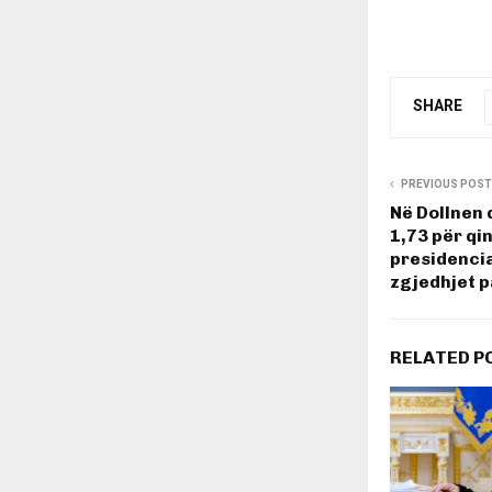
SHARE
PREVIOUS POST
Në Dollnen 
1,73 për qi
presidencia
zgjedhjet 
RELATED P