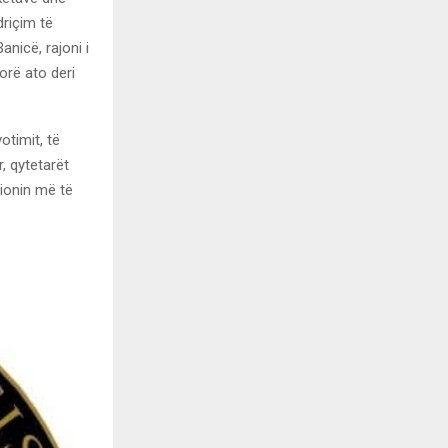
driçim të
nicë, rajoni i
rë ato deri
otimit, të
, qytetarët
ionin më të