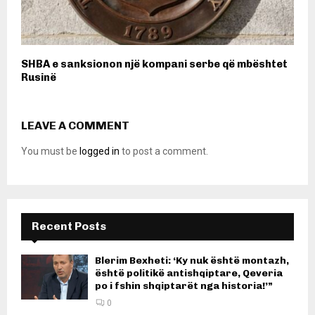
SHBA e sanksionon një kompani serbe që mbështet
Rusinë
LEAVE A COMMENT
You must be
logged in
to post a comment.
Recent Posts
Blerim Bexheti: ‘Ky nuk është montazh,
është politikë antishqiptare, Qeveria
po i fshin shqiptarët nga historia!’”
0