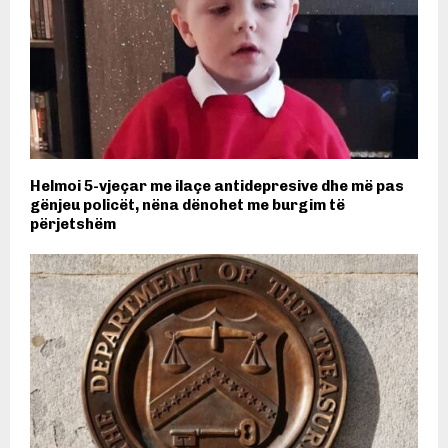
Helmoi 5-vjeçar me ilaçe antidepresive dhe më pas
gënjeu policët, nëna dënohet me burgim të
përjetshëm