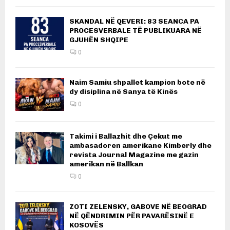
SKANDAL NË QEVERI: 83 SEANCA PA
PROCESVERBALE TË PUBLIKUARA NË
GJUHËN SHQIPE
0
Naim Samiu shpallet kampion bote në
dy disiplina në Sanya të Kinës
0
Takimi i Ballazhit dhe Çekut me
ambasadoren amerikane Kimberly dhe
revista Journal Magazine me gazin
amerikan në Ballkan
0
ZOTI ZELENSKY, GABOVE NË BEOGRAD
NË QËNDRIMIN PËR PAVARËSINË E
KOSOVËS