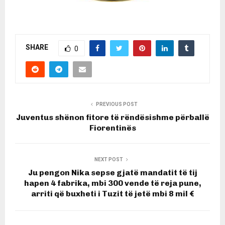
SHARE
0
PREVIOUS POST
Juventus shënon fitore të rëndësishme përballë
Fiorentinës
NEXT POST
Ju pengon Nika sepse gjatë mandatit të tij
hapen 4 fabrika, mbi 300 vende të reja pune,
arriti që buxheti i Tuzit të jetë mbi 8 mil €