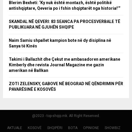
Blerim Bexheti: ‘Ky nuk është montazh, është politikë
antishqiptare, Qeveria po i fshin shqiptarët nga historia!’”
SKANDAL NË QEVERI: 83 SEANCA PA PROCESVERBALE TË
PUBLIKUARA NË GJUHËN SHQIPE
Naim Samiu shpallet kampion bote në dy disiplina në
Sanya të Kinës
Takimi i Ballazhit dhe Çekut me ambasadoren amerikane
Kimberly dhe revista Journal Magazine me gazin
amerikan në Ballkan
ZOTI ZELENSKY, GABOVE NË BEOGRAD NË QËNDRIMIN PËR
PAVARËSINË E KOSOVËS
@2023 - top-shqip.mk. All Right Reserved.
AKTUALE
KOSOVË
SHQIPËRI
BOTA
OPINIONE
SHOWBIZ