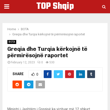
TOP Shqip
PRIMARY
MENU
Home
BOTA
Greqia dhe Turqia kërkojnë të përmirësojnë raportet
BOTA
Greqia dhe Turqia kërkojnë të
përmirësojnë raportet
February 12, 2023
0
530
SHARE
0
Ministri i Jashtëm i Greqisë ka vizituar më 12 shkurt