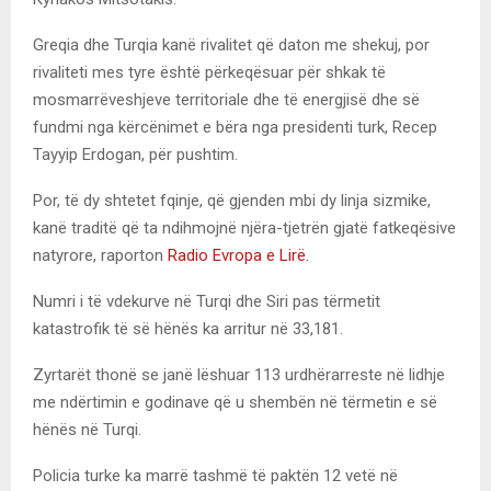
Greqia dhe Turqia kanë rivalitet që daton me shekuj, por
rivaliteti mes tyre është përkeqësuar për shkak të
mosmarrëveshjeve territoriale dhe të energjisë dhe së
fundmi nga kërcënimet e bëra nga presidenti turk, Recep
Tayyip Erdogan, për pushtim.
Por, të dy shtetet fqinje, që gjenden mbi dy linja sizmike,
kanë traditë që ta ndihmojnë njëra-tjetrën gjatë fatkeqësive
natyrore, raporton
Radio Evropa e Lirë.
Numri i të vdekurve në Turqi dhe Siri pas tërmetit
katastrofik të së hënës ka arritur në 33,181.
Zyrtarët thonë se janë lëshuar 113 urdhërarreste në lidhje
me ndërtimin e godinave që u shembën në tërmetin e së
hënës në Turqi.
Policia turke ka marrë tashmë të paktën 12 vetë në