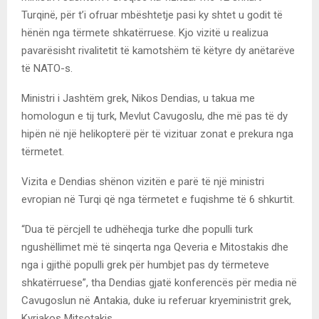
Turqinë, për t’i ofruar mbështetje pasi ky shtet u godit të
hënën nga tërmete shkatërruese. Kjo vizitë u realizua
pavarësisht rivalitetit të kamotshëm të këtyre dy anëtarëve
të NATO-s.
Ministri i Jashtëm grek, Nikos Dendias, u takua me
homologun e tij turk, Mevlut Cavugoslu, dhe më pas të dy
hipën në një helikopterë për të vizituar zonat e prekura nga
tërmetet.
Vizita e Dendias shënon vizitën e parë të një ministri
evropian në Turqi që nga tërmetet e fuqishme të 6 shkurtit.
“Dua të përcjell te udhëheqja turke dhe populli turk
ngushëllimet më të sinqerta nga Qeveria e Mitostakis dhe
nga i gjithë populli grek për humbjet pas dy tërmeteve
shkatërruese”, tha Dendias gjatë konferencës për media në
Cavugoslun në Antakia, duke iu referuar kryeministrit grek,
Kyriakos Mitsotakis.