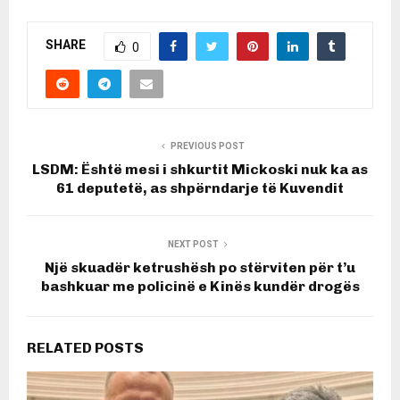
SHARE
0
PREVIOUS POST
LSDM: Është mesi i shkurtit Mickoski nuk ka as
61 deputetë, as shpërndarje të Kuvendit
NEXT POST
Një skuadër ketrushësh po stërviten për t’u
bashkuar me policinë e Kinës kundër drogës
RELATED POSTS