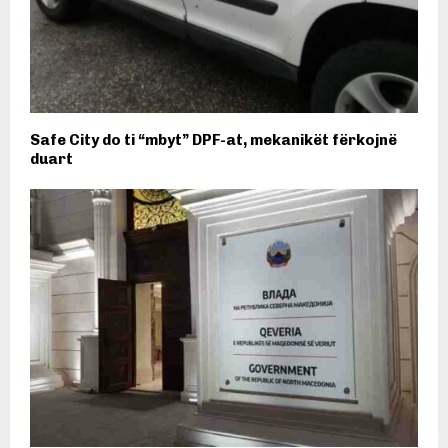
Safe City do ti “mbyt” DPF-at, mekanikët fërkojnë
duart