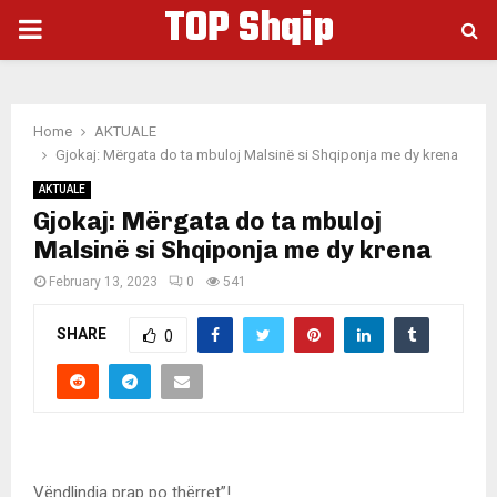
TOP Shqip
PRIMARY
MENU
Home
AKTUALE
Gjokaj: Mërgata do ta mbuloj Malsinë si Shqiponja me dy krena
AKTUALE
Gjokaj: Mërgata do ta mbuloj
Malsinë si Shqiponja me dy krena
February 13, 2023
0
541
SHARE
0
Vëndlindja prap po thërret”!