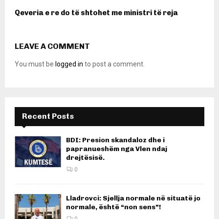
Qeveria e re do të shtohet me ministri të reja
LEAVE A COMMENT
You must be
logged in
to post a comment.
Recent Posts
BDI: Presion skandaloz dhe i
papranueshëm nga Vlen ndaj
drejtësisë.
0
Lladrovci: Sjellja normale në situatë jo
normale, është “non sens”!