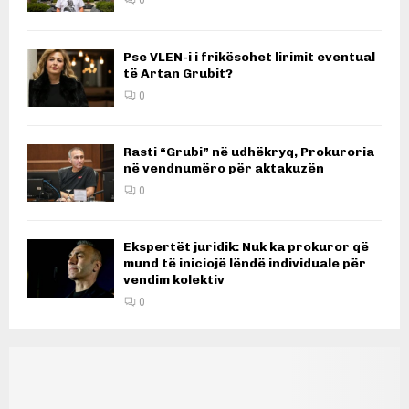
0
Pse VLEN-i i frikësohet lirimit eventual
të Artan Grubit?
0
Rasti “Grubi” në udhëkryq, Prokuroria
në vendnumëro për aktakuzën
0
Ekspertët juridik: Nuk ka prokuror që
mund të iniciojë lëndë individuale për
vendim kolektiv
0