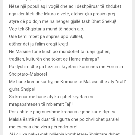
Nëse një popull aq i vogël dhe aq i dëshpëruar të zhduket
nga identiteti dhe lëkura e vetë, atëher çka presim prej
atyre që po dojn me na hëngër gjallë tash Dhet Shekuj!
Veç tek Shqiptaria mund të ndodh ajo.
Ose kemi mbet pa shpres apo vullnet,
atëher det ja falim dreqit krejt!
Në Malsinë tonë kush po mundohet ta ruajn gjuhën,
traditën, kulturën dhe tokat që i lamë mbrapa?
Pa dyshim dhe pa hezitim, kryetari i komunës me Forumin
Shqiptaro-Malsorë!
Më banë krenar kur hyj në Komunë të Malsisë dhe aty “rrah”
gjuha Shqipe!
Sa krenar me banë aty ku quhet kryetari me
mrapapshtesën të mbiemrit “aj”!
Por është e paçmueshme krenaria e jonë kur e dijm se
Malsia është në duar të sigurta dhe po zhvillohet paralel
me esenca dhe vlera përëndimore!
Ai i cili ka pak-a-pak ndijenja kombëtare-Shqiptare duhet