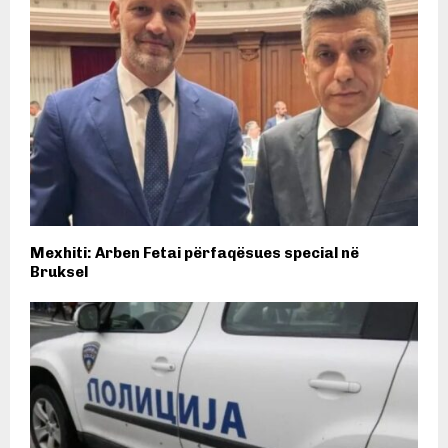
Mexhiti: Arben Fetai përfaqësues special në
Bruksel