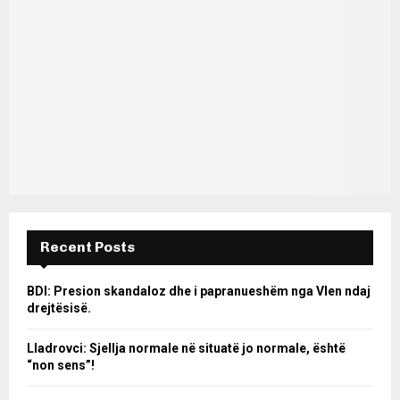
Recent Posts
BDI: Presion skandaloz dhe i papranueshëm nga Vlen ndaj
drejtësisë.
Lladrovci: Sjellja normale në situatë jo normale, është
“non sens”!