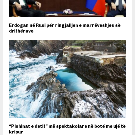
Erdogan në Rusi për ringjalljen e marrëveshjes së
drithërave
“Pishinat e detit” më spektakolare në botë me ujë të
kripur