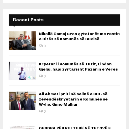
Recent Posts
Nikollë Camaj uron qytetarët me rastin
e Ditës së Komunës së Gucisë
0
Kryetari i Komunës së Tuzit, Lindon
Gjelaj, hapi zyrtarisht Pazarin e Verës
0
Ali Ahmeti priti në selinë e BDI-së
zëvendëskryetarin e Komunës së
Wylie, Gjino Mulliqi
0
QENDRA PËR KULTURË NË TETOVË E