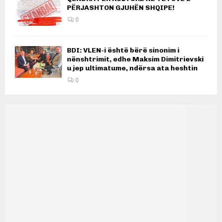
PËRJASHTON GJUHËN SHQIPE!
0
BDI: VLEN-i është bërë sinonim i
nënshtrimit, edhe Maksim Dimitrievski
u jep ultimatume, ndërsa ata heshtin
0