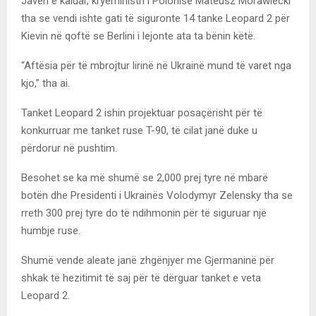
Javën e kaluar, kryeministri i Polonisë Mateusz Morawiecki
tha se vendi ishte gati të siguronte 14 tanke Leopard 2 për
Kievin në qoftë se Berlini i lejonte ata ta bënin këtë.
“Aftësia për të mbrojtur lirinë në Ukrainë mund të varet nga
kjo,” tha ai.
Tanket Leopard 2 ishin projektuar posaçërisht për të
konkurruar me tanket ruse T-90, të cilat janë duke u
përdorur në pushtim.
Besohet se ka më shumë se 2,000 prej tyre në mbarë
botën dhe Presidenti i Ukrainës Volodymyr Zelensky tha se
rreth 300 prej tyre do të ndihmonin për të siguruar një
humbje ruse.
Shumë vende aleate janë zhgënjyer me Gjermaninë për
shkak të hezitimit të saj për të dërguar tanket e veta
Leopard 2.