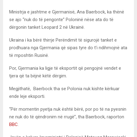
Ministrja e jashtme e Gjermanisë, Ana Baerbock, ka thënë
se ajo “nuk do të pengonte” Poloninë nëse ata do të
dërgonin tanket Leopard 2 në Ukrainë.
Ukraina i ka bërë thirrje Perëndimit të sigurojë tanket e
prodhuara nga Gjermania që sipas tyre do t’i ndihmojnë ata
të mposhtin Rusinë.
Por, Gjermania ka ligje të eksportit që pengojnë vendet e
tjera që ta bëjnë këtë dërgim.
Megjithatë, Baerbock tha se Polonia nuk kishte kërkuar
ende leje eksporti.
“Për momentin pyetja nuk është bërë, por po të na pyesnin
ne nuk do të qëndronim në rrugë”, tha Baerbock, raporton
BBC
.