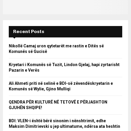
Recent Posts
Nikollë Camaj uron qytetarët me rastin e Ditës së
Komunës së Gucisë
Kryetari i Komunës së Tuzit, Lindon Gjelaj, hapi zyrtarisht
Pazarin e Verës
Ali Ahmeti priti në selinë e BDI-së zëvendëskryetarin e
Komunës së Wylie, Gjino Mulliqi
QENDRA PËR KULTURË NË TETOVË E PËRJASHTON
GJUHËN SHQIPE!
BDI: VLEN-i është bërë sinonim i nënshtrimit, edhe
Maksim Dimitrievski u jep ultimatume, ndërsa ata heshtin