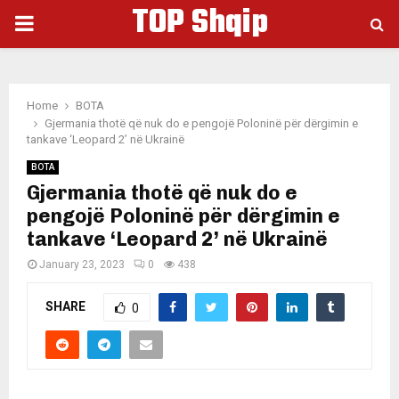
TOP Shqip
PRIMARY
MENU
Home
BOTA
Gjermania thotë që nuk do e pengojë Poloninë për dërgimin e
tankave ‘Leopard 2’ në Ukrainë
BOTA
Gjermania thotë që nuk do e
pengojë Poloninë për dërgimin e
tankave ‘Leopard 2’ në Ukrainë
January 23, 2023
0
438
SHARE
0