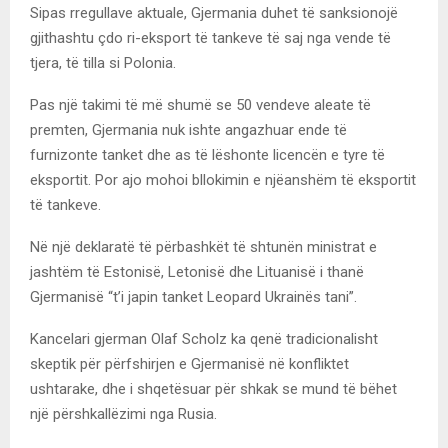
Sipas rregullave aktuale, Gjermania duhet të sanksionojë
gjithashtu çdo ri-eksport të tankeve të saj nga vende të
tjera, të tilla si Polonia.
Pas një takimi të më shumë se 50 vendeve aleate të
premten, Gjermania nuk ishte angazhuar ende të
furnizonte tanket dhe as të lëshonte licencën e tyre të
eksportit. Por ajo mohoi bllokimin e njëanshëm të eksportit
të tankeve.
Në një deklaratë të përbashkët të shtunën ministrat e
jashtëm të Estonisë, Letonisë dhe Lituanisë i thanë
Gjermanisë “t’i japin tanket Leopard Ukrainës tani”.
Kancelari gjerman Olaf Scholz ka qenë tradicionalisht
skeptik për përfshirjen e Gjermanisë në konfliktet
ushtarake, dhe i shqetësuar për shkak se mund të bëhet
një përshkallëzimi nga Rusia.