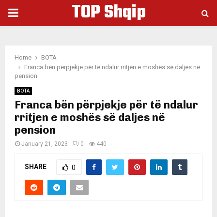
TOP Shqip
PRIMARY
MENU
Home
BOTA
Franca bën përpjekje për të ndalur rritjen e moshës së daljes në
pension
BOTA
Franca bën përpjekje për të ndalur
rritjen e moshës së daljes në
pension
January 21, 2023
0
440
SHARE
0