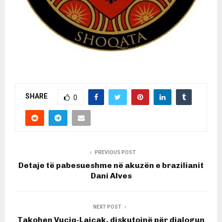
SHARE
0
PREVIOUS POST
Detaje të pabesueshme në akuzën e brazilianit
Dani Alves
NEXT POST
Takohen Vuçiq-Lajçak, diskutojnë për dialogun