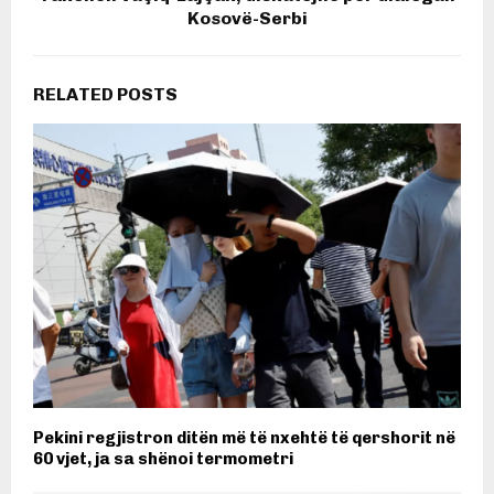
Kosovë-Serbi
RELATED POSTS
Pekini regjistron ditën më të nxehtë të qershorit në
60 vjet, ja sa shënoi termometri