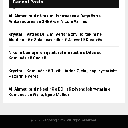
Recent Posts
Ali Ahmeti priti në takim Ushtruesen e Detyrës së
Ambasadores së SHBA-së, Nicole Varnes
Kryetari i Vatrës Dr. Elmi Berisha zhvilloi takim në
Akademinë e Shkencave dhe të Arteve të Kosovës
Nikollë Camaj uron qytetarët me rastin e Ditës së
Komunës së Gucisë
Kryetari i Komunës së Tuzit, Lindon Gjelaj, hapi zyrtarisht
Pazarin e Verës
Ali Ahmeti priti në selinë e BDI-së zëvendëskryetarin e
Komunës së Wylie, Gjino Mulliqi
@2023 - top-shqip.mk. All Right Reserved.