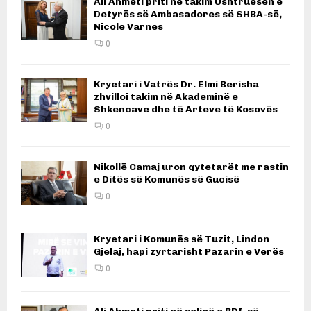
Ali Ahmeti priti në takim Ushtruesen e
Detyrës së Ambasadores së SHBA-së,
Nicole Varnes
0
Kryetari i Vatrës Dr. Elmi Berisha
zhvilloi takim në Akademinë e
Shkencave dhe të Arteve të Kosovës
0
Nikollë Camaj uron qytetarët me rastin
e Ditës së Komunës së Gucisë
0
Kryetari i Komunës së Tuzit, Lindon
Gjelaj, hapi zyrtarisht Pazarin e Verës
0