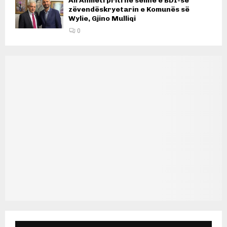
Ali Ahmeti priti në selinë e BDI-së
zëvendëskryetarin e Komunës së
Wylie, Gjino Mulliqi
0