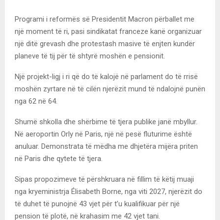
Programi i reformës së Presidentit Macron përballet me
një moment të ri, pasi sindikatat franceze kanë organizuar
një ditë grevash dhe protestash masive të enjten kundër
planeve të tij për të shtyrë moshën e pensionit.
Një projekt-ligj i ri që do të kalojë në parlament do të rrisë
moshën zyrtare në të cilën njerëzit mund të ndalojnë punën
nga 62 në 64.
Shumë shkolla dhe shërbime të tjera publike janë mbyllur.
Në aeroportin Orly në Paris, një në pesë fluturime është
anuluar. Demonstrata të mëdha me dhjetëra mijëra priten
në Paris dhe qytete të tjera.
Sipas propozimeve të përshkruara në fillim të këtij muaji
nga kryeministrja Élisabeth Borne, nga viti 2027, njerëzit do
të duhet të punojnë 43 vjet për t’u kualifikuar për një
pension të plotë, në krahasim me 42 vjet tani.