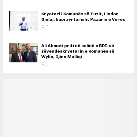
Kryetari i Komunës së Tuzit, Lindon
Gjelaj, hapi zyrtarisht Pazarin e Verës
0
Ali Ahmeti priti në selinë e BDI-së
zëvendëskryetarin e Komunës së
Wylie, Gjino Mulliqi
0