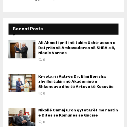
Recent Posts
Ali Ahmeti priti në takim Ushtruesen e
Detyrës së Ambasadores së SHBA-së,
Nicole Varnes
0
Kryetari i Vatrës Dr. Elmi Berisha
zhvilloi takim në Akademinë e
Shkencave dhe të Arteve të Kosovës
0
Nikollë Camaj uron qytetarët me rastin
e Ditës së Komunës së Gucisë
0