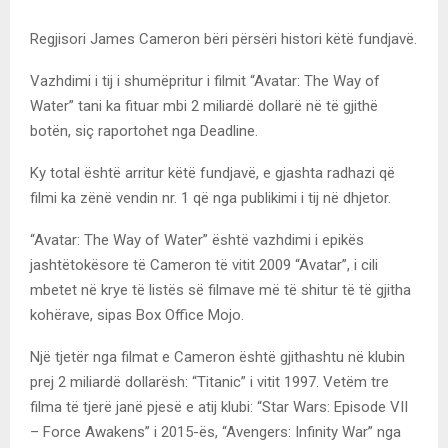
Regjisori James Cameron bëri përsëri histori këtë fundjavë.
Vazhdimi i tij i shumëpritur i filmit “Avatar: The Way of
Water” tani ka fituar mbi 2 miliardë dollarë në të gjithë
botën, siç raportohet nga Deadline.
Ky total është arritur këtë fundjavë, e gjashta radhazi që
filmi ka zënë vendin nr. 1 që nga publikimi i tij në dhjetor.
“Avatar: The Way of Water” është vazhdimi i epikës
jashtëtokësore të Cameron të vitit 2009 “Avatar”, i cili
mbetet në krye të listës së filmave më të shitur të të gjitha
kohërave, sipas Box Office Mojo.
Një tjetër nga filmat e Cameron është gjithashtu në klubin
prej 2 miliardë dollarësh: “Titanic” i vitit 1997. Vetëm tre
filma të tjerë janë pjesë e atij klubi: “Star Wars: Episode VII
– Force Awakens” i 2015-ës, “Avengers: Infinity War” nga