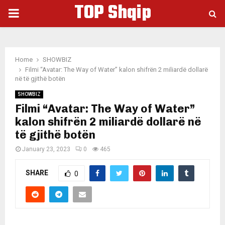
TOP Shqip
PRIMARY
MENU
Home
SHOWBIZ
Filmi “Avatar: The Way of Water” kalon shifrën 2 miliardë dollarë
në të gjithë botën
SHOWBIZ
Filmi “Avatar: The Way of Water”
kalon shifrën 2 miliardë dollarë në
të gjithë botën
January 23, 2023
0
465
SHARE
0