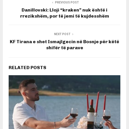
PREVIOUS POST
Danillovski: Lloji “kraken” nuk është i
rrezikshëm, por të jemi të kujdesshëm
NEXT POST
KF Tirana e shet Ismajlgecin në Bosnje për këtë
shifër të parave
RELATED POSTS