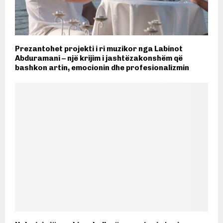
Prezantohet projekti i ri muzikor nga Labinot
Abduramani – një krijim i jashtëzakonshëm që
bashkon artin, emocionin dhe profesionalizmin