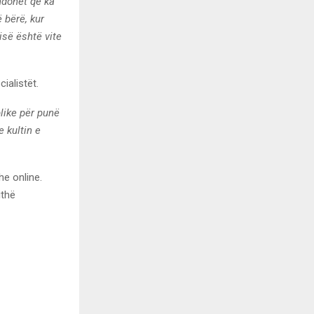
endohet që ka
ë bërë, kur
isë është vite
ialistët.
like për punë
 kultin e
e online.
ithë