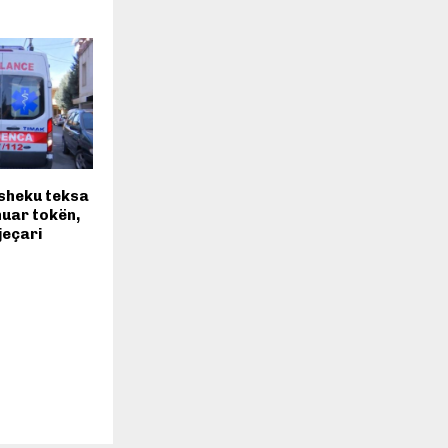
isheku teksa
nuar tokën,
jeçari