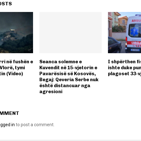
OSTS
ri në fushën e
Seanca solemne e
I shpërthen f
Vlorë, tymi
Kuvendit në 15-vjetorin e
ishte duke pu
in (Video)
Pavarësisë së Kosovës,
plagoset 33-v
Begaj: Qeveria Serbe nuk
është distancuar nga
agresioni
OMMENT
ogged in
to post a comment.