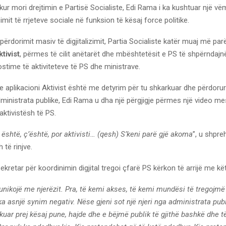
5 kur mori drejtimin e Partisë Socialiste, Edi Rama i ka kushtuar një v
it të rrjeteve sociale në funksion të kësaj force politike.
ërdorimit masiv të digjitalizimit, Partia Socialiste katër muaj më par
tivist
, përmes të cilit anëtarët dhe mbështetësit e PS të shpërndajnë
ostime të aktiviteteve të PS dhe ministrave.
se aplikacioni Aktivist është me detyrim për tu shkarkuar dhe përdorur
dministrata publike, Edi Rama u dha një përgjigje përmes një video m
aktivistësh të PS.
 është, ç’është, por aktivisti… (qesh) S’keni parë gjë akoma
”, u shpr
 të rinjve.
Sekretar për koordinimin digjital tregoi çfarë PS kërkon të arrijë me kë
unikojë me njerëzit. Pra, të kemi akses, të kemi mundësi të tregojmë
a asnjë synim negativ. Nëse gjeni sot një njeri nga administrata pub
uar prej kësaj pune, hajde dhe e bëjmë publik të gjithë bashkë dhe 