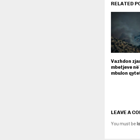
RELATED P
Vazhdon zjar
mbetjeve në 
mbulon qytet
LEAVE A C
You must be
l