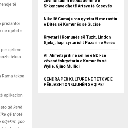
zhvilloi takim në Akademinë e
ëmendje të
Shkencave dhe të Arteve të Kosovës
Nikollë Camaj uron qytetarët me rastin
ë prezantoi
e Ditës së Komunës së Gucisë
 në rrjetet e
Kryetari i Komunës së Tuzit, Lindon
Gjelaj, hapi zyrtarisht Pazarin e Verës
 për qëllime
Ali Ahmeti priti në selinë e BDI-së
esazhi teksa
zëvendëskryetarin e Komunës së
Wylie, Gjino Mulliqi
eh Rama teksa
QENDRA PËR KULTURË NË TETOVË E
PËRJASHTON GJUHËN SHQIPE!
të aplikacion.
 ato që kanë
like që thotë
të ndjekim çdo