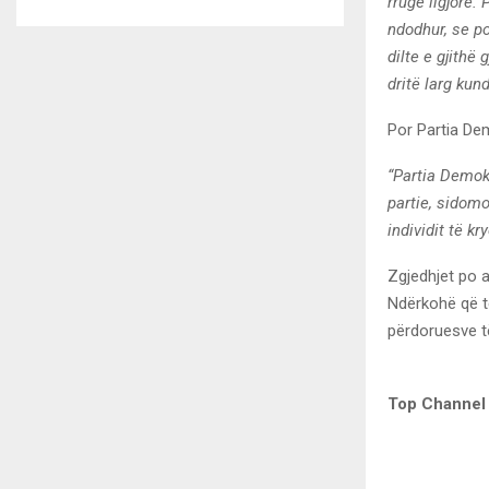
rrugë ligjore.
ndodhur, se po
dilte e gjithë
dritë larg kun
Por Partia Dem
“Partia Demok
partie, sidomo
individit të k
Zgjedhjet po 
Ndërkohë që të
përdoruesve të
Top Channel