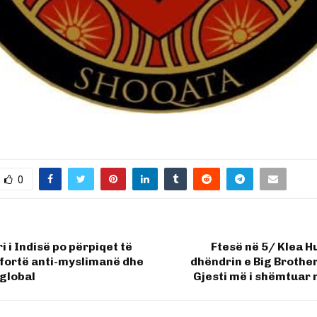
0
i i Indisë po përpiqet të
Ftesë në 5/ Klea 
i fortë anti-myslimanë dhe
dhëndrin e Big Brother 
global
Gjesti më i shëmtuar