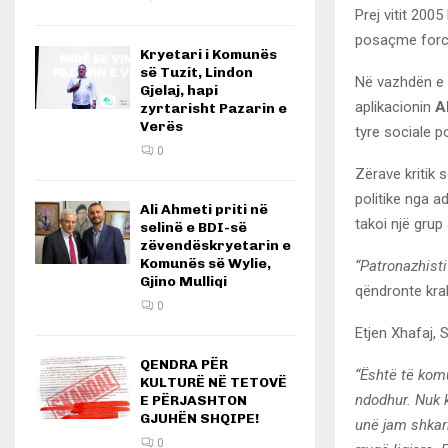
Prej vitit 200
posaçme forcim
Kryetari i Komunës
së Tuzit, Lindon
Në vazhdën e p
Gjelaj, hapi
aplikacionin
Ak
zyrtarisht Pazarin e
Verës
tyre sociale p
0
Zërave kritik 
politike nga a
Ali Ahmeti priti në
takoi një grup 
selinë e BDI-së
zëvendëskryetarin e
Komunës së Wylie,
“Patronazhisti
Gjino Mulliqi
qëndronte krah
0
Etjen Xhafaj, 
QENDRA PËR
“Është të kom
KULTURË NË TETOVË
ndodhur. Nuk k
E PËRJASHTON
GJUHËN SHQIPE!
unë jam shkark
0