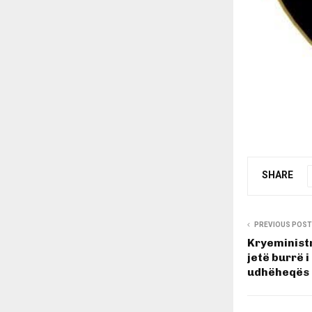
SHARE
PREVIOUS POST
Kryeministr
jetë burrë 
udhëheqës 