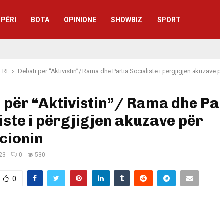
IPËRI
BOTA
OPINIONE
SHOWBIZ
SPORT
ËRI
Debati për “Aktivistin”/ Rama dhe Partia Socialiste i përgjigjen akuzave 
 për “Aktivistin”/ Rama dhe Pa
iste i përgjigjen akuzave për
cionin
023
0
530
0