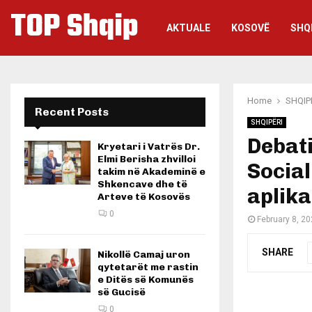
TOP Shqip
AKTUALE
KOSOVË
SHQ
Home
SHQIP
Recent Posts
SHQIPËRI
Debati
Kryetari i Vatrës Dr.
Elmi Berisha zhvilloi
Social
takim në Akademinë e
Shkencave dhe të
aplika
Arteve të Kosovës
0
February 8, 2
SHARE
Nikollë Camaj uron
qytetarët me rastin
e Ditës së Komunës
së Gucisë
0