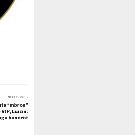
NEXT POST
Huta “mbron”
VIP, Luizin:
 nga banorët