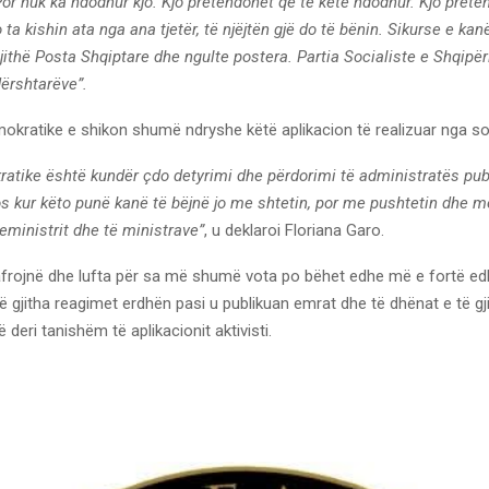
 Por nuk ka ndodhur kjo. Kjo pretendohet që të ketë ndodhur. Kjo pret
 ta kishin ata nga ana tjetër, të njëjtën gjë do të bënin. Sikurse e kan
 gjithë Posta Shqiptare dhe ngulte postera. Partia Socialiste e Shqipër
dërshtarëve”.
okratike e shikon shumë ndryshe këtë aplikacion të realizuar nga soc
ratike është kundër çdo detyrimi dhe përdorimi të administratës pub
s kur këto punë kanë të bëjnë jo me shtetin, por me pushtetin dhe me
ryeministrit dhe të ministrave”
, u deklaroi Floriana Garo.
afrojnë dhe lufta për sa më shumë vota po bëhet edhe më e fortë edh
 gjitha reagimet erdhën pasi u publikuan emrat dhe të dhënat e të gj
 deri tanishëm të aplikacionit aktivisti.