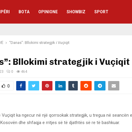
IPËRI
BOTA
OPINIONE
SHOWBIZ
SPORT
VË
“Danas”: Bllokimi strategjik i Vuçiqit
”: Bllokimi strategjik i Vuçiqit
023
0
464
0
e Vuçiqit ka ngecur në një qorrsokak strategjik, u tregua në seancën 
osovën dhe shfaqja e rritjes së të djathtës së re të bashkuar.