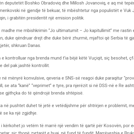
lën deputetët Boshko Obradoviq dhe Millosh Jovanoviq, e aq më tepër
menkovski në gjendje të bekuar, të mbështetur nga populistët e Vuk J
in, i grabitën presidentit një emision politik.
 madhe me mbishkrimin “Jo ultimatumit – Jo kapitullimit” me rastin e
, duke qëndruar drejt dhe duke bërë zhurmë, mjaftoi që Serbia të gj
 tjetër, shkruan Danas.
 e kontrolluar nga brenda mund t’ia bëjë këtë Vuçiqit, siç besohet, ç
e del pak jashtë kontrollit.
 në mënyrë konvulsive, qeveria e SNS-së reagoi duke paraqitur “prov
ll, se ata “kanë” “veprimet” e tyre, pra njerëzit si në DSS-në e Re ash
se gjithçka do të qëndrojë brenda shtëpisë.
ita në pushtet duhet të jetë e vetëdijshme për shtrirjen e problemit, m
ë se ka një zgjidhje.
 i kërkohet jo vetëm të marrë një vendim të qartë për Kosovën, por e
lnetar, siç thonë zyrtarët e huaj, në fund të fundit, Marrëveshja e Bruk