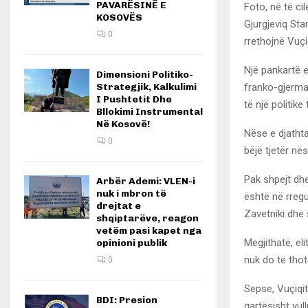
PAVARËSINË E
Foto, në të ci
KOSOVËS
Gjurgjeviq Sta
0
rrethojnë Vuçiq
Një pankartë e
Dimensioni Politiko-
franko-gjerman
Strategjik, Kalkulimi
I Pushtetit Dhe
të një politike
Bllokimi Instrumental
Në Kosovë!
Nëse e djathta
0
bëjë tjetër nës
Pak shpejt dhe
Arbër Ademi: VLEN-i
nuk i mbron të
është në rregu
drejtat e
Zavetniki dhe 
shqiptarëve, reagon
vetëm pasi kapet nga
Megjithatë, el
opinioni publik
nuk do të thot
0
Sepse, Vuçiqit
BDI: Presion
qartësisht vul