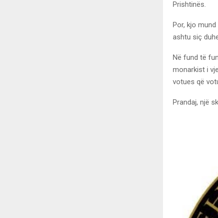
Prishtinës.
Por, kjo mund 
ashtu siç duhe
Në fund të fund
monarkist i vj
votues që votu
Prandaj, një s