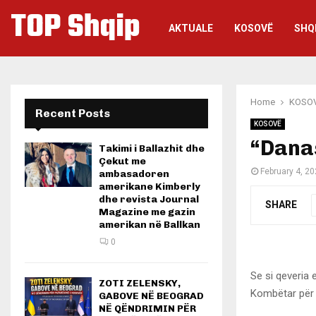
TOP Shqip
AKTUALE
KOSOVË
SHQ
Home
KOSO
Recent Posts
KOSOVË
“Danas
Takimi i Ballazhit dhe
Çekut me
February 4, 2
ambasadoren
amerikane Kimberly
dhe revista Journal
SHARE
Magazine me gazin
amerikan në Ballkan
0
Se si qeveria 
ZOTI ZELENSKY,
Kombëtar për K
GABOVE NË BEOGRAD
NË QËNDRIMIN PËR