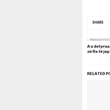
SHARE
PREVIOUS POST
A u detyrua
së Re të je
RELATED P