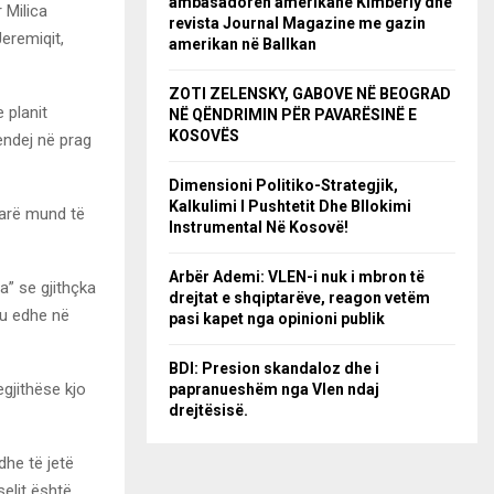
ambasadoren amerikane Kimberly dhe
 Milica
revista Journal Magazine me gazin
eremiqit,
amerikan në Ballkan
ZOTI ZELENSKY, GABOVE NË BEOGRAD
 planit
NË QËNDRIMIN PËR PAVARËSINË E
KOSOVËS
endej në prag
Dimensioni Politiko-Strategjik,
Kalkulimi I Pushtetit Dhe Bllokimi
farë mund të
Instrumental Në Kosovë!
Arbër Ademi: VLEN-i nuk i mbron të
a” se gjithçka
drejtat e shqiptarëve, reagon vetëm
tu edhe në
pasi kapet nga opinioni publik
BDI: Presion skandaloz dhe i
egjithëse kjo
papranueshëm nga Vlen ndaj
drejtësisë.
dhe të jetë
selit është