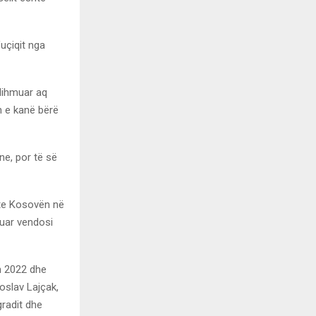
Vuçiqit nga
ndihmuar aq
n e kanë bërë
ne, por të së
nte Kosovën në
ruar vendosi
in 2022 dhe
oslav Lajçak,
gradit dhe