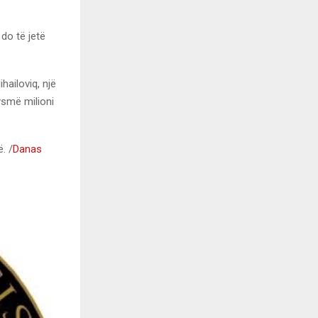
do të jetë
hailoviq, një
jysmë milioni
. /
Danas