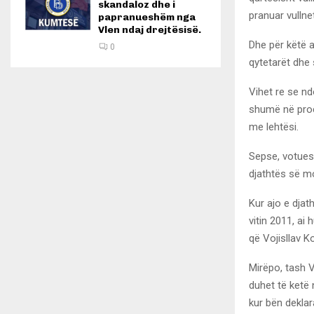
skandaloz dhe i
pranuar vullnet
papranueshëm nga
Vlen ndaj drejtësisë.
Dhe për këtë a
0
qytetarët dhe s
Vihet re se nd
shumë në proc
me lehtësi.
Sepse, votuesi
djathtës së m
Kur ajo e dja
vitin 2011, ai
që Vojisllav 
Mirëpo, tash V
duhet të ketë 
kur bën deklar