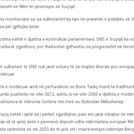
arisht në fillim të qeverisjes së Vuçiqit.
ta monitorojnë se sa vullnetaritet ka tani në pranimin e politikës së 
a për gjithçka tjetër.
oshta është e djathta e kontrolluar parlamentare, SNS e Vuçiqit ka 
edurat zgjedhore, por theksohet gjithashtu se progresistët në terre
t vullnetarë të SNS nuk janë votues të së majtës liberale pro-evropia
oderuar.
thta e moderuar arriti në përfundimin se Boris Tadiq mund ta tradhto
 humbi pushtetin në vitin 2012, ashtu si në vitin 2000 e djathta e mode
Koshtunica të mbronte Serbinë më mirë se Slobodan Millosheviqi.
uçiq është i qetë sa i përket zgjedhjeve, pasi ato janë mbajtur në vit
një vit të qetë, këtë e përmend shpesh edhe ndërmjetësi evropian Mir
ata optimiste se viti 2023 do të jetë viti i marrëveshjes ndërmjet Beo