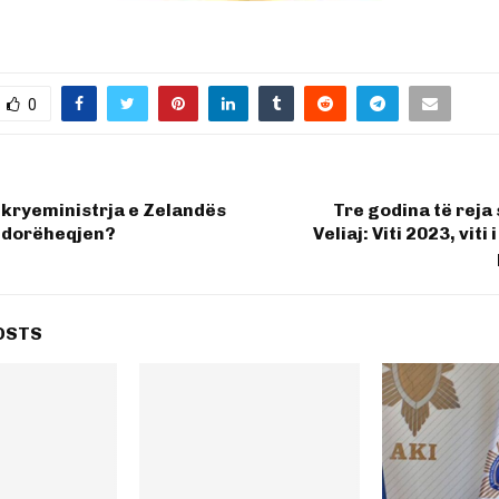
0
 kryeministrja e Zelandës
Tre godina të reja
p dorëheqjen?
Veliaj: Viti 2023, viti
OSTS