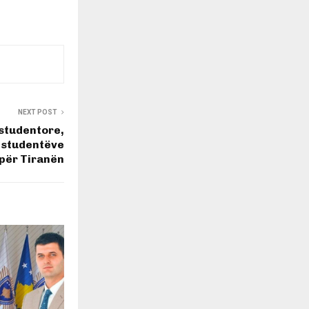
NEXT POST
 studentore,
 i studentëve
për Tiranën