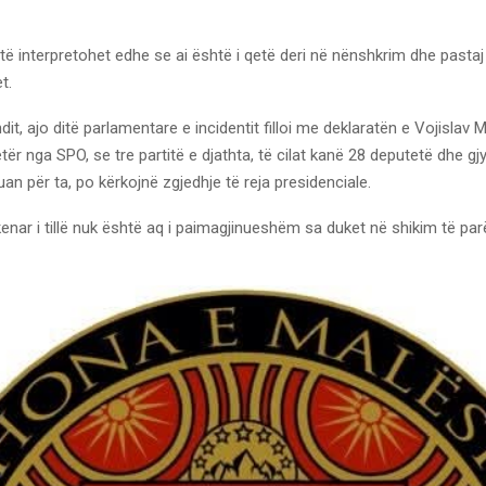
të interpretohet edhe se ai është i qetë deri në nënshkrim dhe pastaj 
t.
it, ajo ditë parlamentare e incidentit filloi me deklaratën e Vojislav Mi
etër nga SPO, se tre partitë e djathta, të cilat kanë 28 deputetë dhe g
an për ta, po kërkojnë zgjedhje të reja presidenciale.
kenar i tillë nuk është aq i paimagjinueshëm sa duket në shikim të parë