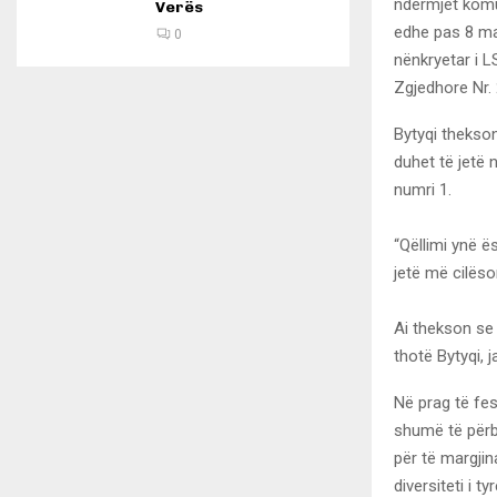
ndërmjet komu
Verës
edhe pas 8 maj
0
nënkryetar i 
Zgjedhore Nr. 
Bytyqi thekso
duhet të jetë 
numri 1.
“Qëllimi ynë ë
jetë më cilësor
Ai thekson se 
thotë Bytyqi, 
Në prag të fes
shumë të përb
për të margjina
diversiteti i 