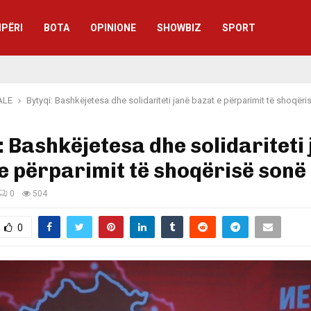
IPËRI
BOTA
OPINIONE
SHOWBIZ
SPORT
ALE
Bytyqi: Bashkëjetesa dhe solidariteti janë bazat e përparimit të shoqër
: Bashkëjetesa dhe solidariteti
e përparimit të shoqërisë sonë
0
504
0