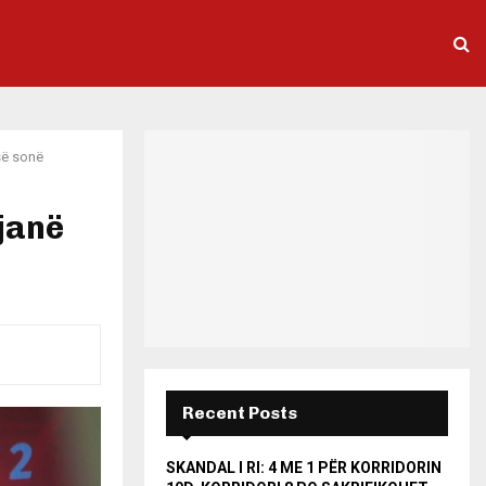
isë sonë
 janë
Recent Posts
SKANDAL I RI: 4 ME 1 PËR KORRIDORIN