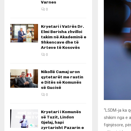
Varnes
0
Kryetari i Vatrës Dr.
Elmi Berisha zhvilloi
takim në Akademinë e
Shkencave dhe të
Arteve të Kosovës
0
Nikollë Camaj uron
qytetarët me rastin
e Ditës së Komunës
së Gucisë
0
“LSDM-ja ka qe
Kryetari i Komunës
së Tuzit, Lindon
shikim nga e a
Gjelaj, hapi
fqinjësore, pë
zyrtarisht Pazarin e