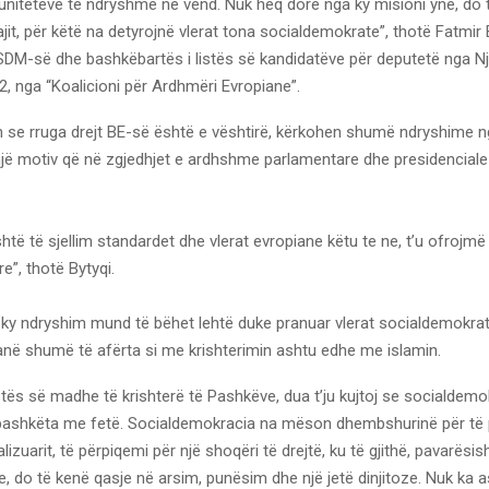
niteteve të ndryshme në vend. Nuk heq dorë nga ky misioni ynë, do
it, për këtë na detyrojnë vlerat tona socialdemokrate”, thotë Fatmir 
LSDM-së dhe bashkëbartës i listës së kandidatëve për deputetë nga N
2, nga “Koalicioni për Ardhmëri Evropiane”.
n se rruga drejt BE-së është e vështirë, kërkohen shumë ndryshime n
një motiv që në zgjedhjet e ardhshme parlamentare dhe presidenciale
shtë të sjellim standardet dhe vlerat evropiane këtu te ne, t’u ofrojmë
e”, thotë Bytyqi.
ky ndryshim mund të bëhet lehtë duke pranuar vlerat socialdemokrate 
janë shumë të afërta si me krishterimin ashtu edhe me islamin.
tës së madhe të krishterë të Pashkëve, dua t’ju kujtoj se socialdemo
ashkëta me fetë. Socialdemokracia na mëson dhembshurinë për të p
lizuarit, të përpiqemi për një shoqëri të drejtë, ku të gjithë, pavarësis
tyre, do të kenë qasje në arsim, punësim dhe një jetë dinjitoze. Nuk ka 