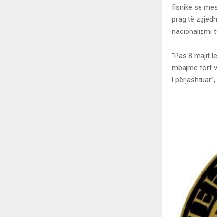
fisnike se mes
prag të zgjedh
nacionalizmi t
“Pas 8 majit l
mbajmë fort vi
i përjashtuar”,