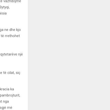
 të vazhdojmë
Bytyqi,
jësia
ga ne dhe kjo
 të rrethohet
 qytetarëve një
të cilat, siç
kracia ka
ambrojturit,
ht nga
asgjë më