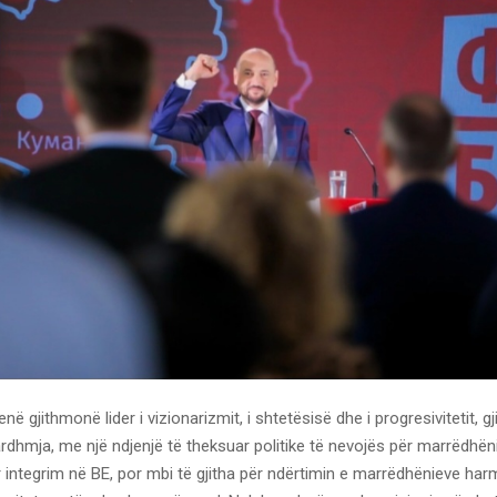
në gjithmonë lider i vizionarizmit, i shtetësisë dhe i progresivitetit,
rdhmja, me një ndjenjë të theksuar politike të nevojës për marrëdhën
r integrim në BE, por mbi të gjitha për ndërtimin e marrëdhënieve ha