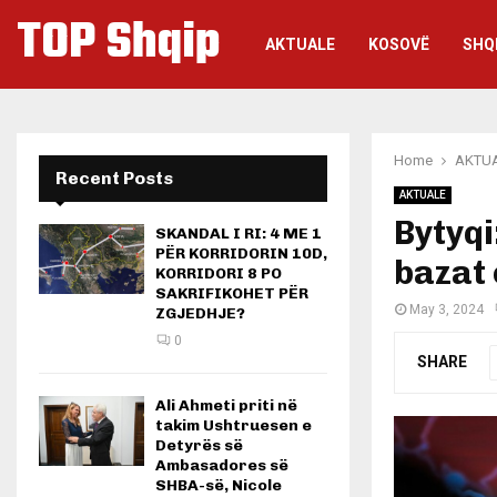
TOP Shqip
AKTUALE
KOSOVË
SHQ
Home
AKTU
Recent Posts
AKTUALE
Bytyqi
SKANDAL I RI: 4 ME 1
PËR KORRIDORIN 10D,
bazat 
KORRIDORI 8 PO
SAKRIFIKOHET PËR
May 3, 2024
ZGJEDHJE?
0
SHARE
Ali Ahmeti priti në
takim Ushtruesen e
Detyrës së
Ambasadores së
SHBA-së, Nicole