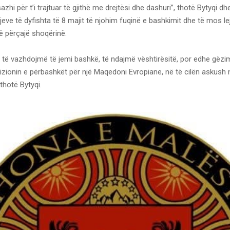
azhi për t’i trajtuar të gjithë me drejtësi dhe dashuri”, thotë Bytyqi d
jeve të dyfishta të 8 majit të njohim fuqinë e bashkimit dhe të mos l
ë përçajë shoqërinë.
e të vazhdojmë të jemi bashkë, të ndajmë vështirësitë, por edhe gëzim
zionin e përbashkët për një Maqedoni Evropiane, në të cilën askush nu
 thotë Bytyqi.