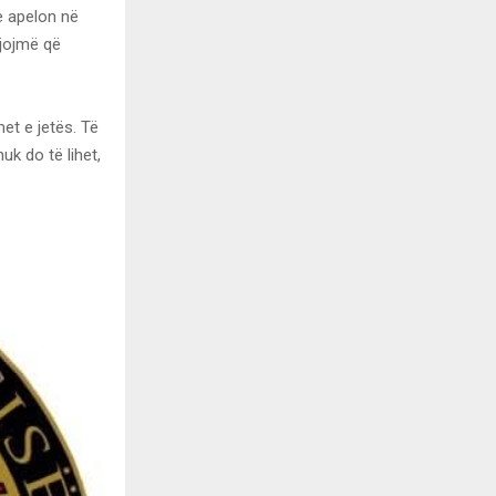
he apelon në
ejojmë që
et e jetës. Të
k do të lihet,