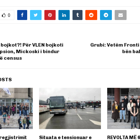
0
bojkot?! Për VLEN bojkoti
Grubi: Vetëm Fronti 
psion, Mickoski i bindur
bën ba
të census
OSTS
 regjistrimit
Situata e tensionuar e
REVOLTA MË 6