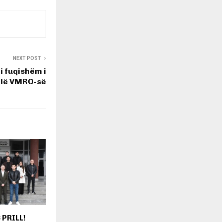
NEXT POST
i fuqishëm i
llë VMRO-së
 PRILL!