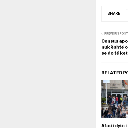
SHARE
PREVIOUS POST
Census apo 
nuk është o
se do të ke
RELATED P
Afati i dytë i