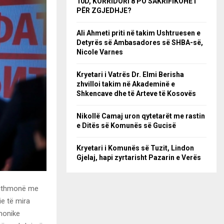
10D, KORRIDORI 8 PO SAKRIFIKOHET
PËR ZGJEDHJE?
Ali Ahmeti priti në takim Ushtruesen e
Detyrës së Ambasadores së SHBA-së,
Nicole Varnes
Kryetari i Vatrës Dr. Elmi Berisha
zhvilloi takim në Akademinë e
Shkencave dhe të Arteve të Kosovës
Nikollë Camaj uron qytetarët me rastin
e Ditës së Komunës së Gucisë
Kryetari i Komunës së Tuzit, Lindon
Gjelaj, hapi zyrtarisht Pazarin e Verës
 gjithmonë me
ie të mira
rmonike