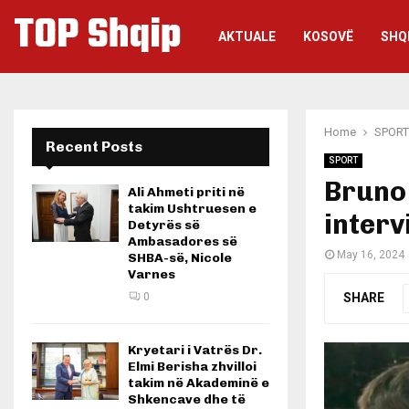
TOP Shqip
AKTUALE
KOSOVË
SHQ
Home
SPORT
Recent Posts
SPORT
Bruno
Ali Ahmeti priti në
takim Ushtruesen e
interv
Detyrës së
Ambasadores së
May 16, 2024
SHBA-së, Nicole
Varnes
SHARE
0
Kryetari i Vatrës Dr.
Elmi Berisha zhvilloi
takim në Akademinë e
Shkencave dhe të