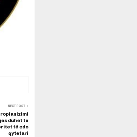
NEXT POST
vropianizimi
tjes duhet të
ritet të çdo
qytetari