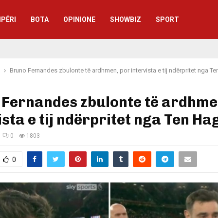
IPËRI
BOTA
OPINIONE
SHOWBIZ
SPORT
Bruno Fernandes zbulonte të ardhmen, por intervista e tij ndërpritet nga T
 Fernandes zbulonte të ardhme
ista e tij ndërpritet nga Ten Ha
0
1803
0