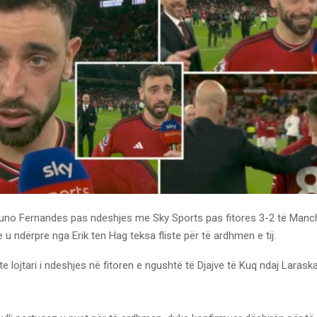
Bruno Fernandes pas ndeshjes me Sky Sports pas fitores 3-2 të Manc
 u ndërpre nga Erik ten Hag teksa fliste për të ardhmen e tij.
e lojtari i ndeshjes në fitoren e ngushtë të Djajve të Kuq ndaj Larask