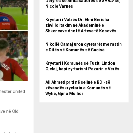
Detyrës së Ambasadores së SHBA-së,
Nicole Varnes
Kryetari i Vatrës Dr. Elmi Berisha
zhvilloi takim në Akademinë e
Shkencave dhe të Arteve të Kosovës
Nikollë Camaj uron qytetarët me rastin
e Ditës së Komunës së Gucisë
Kryetari i Komunës së Tuzit, Lindon
Gjelaj, hapi zyrtarisht Pazarin e Verës
Ali Ahmeti priti në selinë e BDI-së
zëvendëskryetarin e Komunës së
hester United
Wylie, Gjino Mulliqi
ave në Old