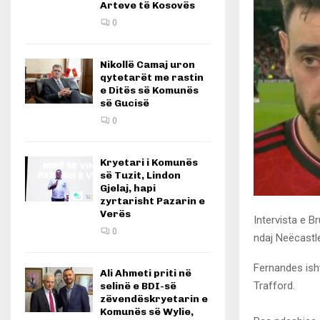
Arteve të Kosovës
0
Nikollë Camaj uron
qytetarët me rastin
e Ditës së Komunës
së Gucisë
0
Kryetari i Komunës
së Tuzit, Lindon
Gjelaj, hapi
zyrtarisht Pazarin e
Verës
Intervista e 
0
ndaj Neëcastle
Fernandes isht
Ali Ahmeti priti në
Trafford.
selinë e BDI-së
zëvendëskryetarin e
Komunës së Wylie,