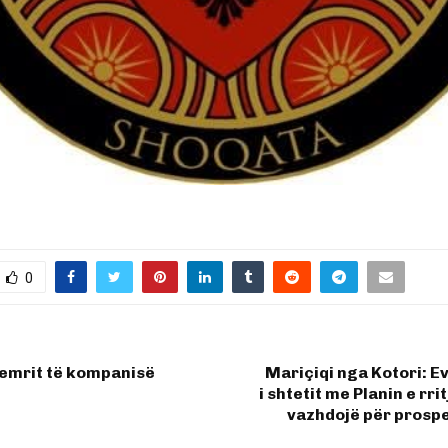
0
 emrit të kompanisë
Mariçiqi nga Kotori: E
i shtetit me Planin e rri
vazhdojë për prospe