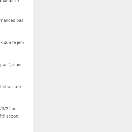
 mbetur te
Fernandes pas
uk dua të jem
or…”, ishin
 tërhoqi atë
023/24 për
këtë sezon.