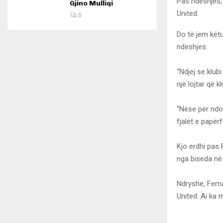
Pas ndeshjes, 
Gjino Mulliqi
United.
0
Do të jem këtu
ndeshjes.
“Ndjej se klub
një lojtar që k
“Nëse për ndo
fjalët e papër
Kjo erdhi pas F
nga biseda në
Ndryshe, Ferna
United. Ai ka 