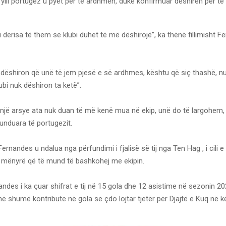
ylli portugez u pyet për të ardhmen, duke konfirmuar dëshirën për të
 derisa të them se klubi duhet të më dëshirojë”, ka thënë fillimisht 
i dëshiron që unë të jem pjesë e së ardhmes, kështu që siç thashë, n
lubi nuk dëshiron ta ketë”.
një arsye ata nuk duan të më kenë mua në ekip, unë do të largohem, p
funduara të portugezit.
ernandes u ndalua nga përfundimi i fjalisë së tij nga Ten Hag , i cili e
 mënyrë që të mund të bashkohej me ekipin.
ndes i ka çuar shifrat e tij në 15 gola dhe 12 asistime në sezonin 2
më shumë kontribute në gola se çdo lojtar tjetër për Djajtë e Kuq në 