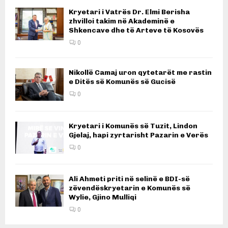
Kryetari i Vatrës Dr. Elmi Berisha
zhvilloi takim në Akademinë e
Shkencave dhe të Arteve të Kosovës
0
Nikollë Camaj uron qytetarët me rastin
e Ditës së Komunës së Gucisë
0
Kryetari i Komunës së Tuzit, Lindon
Gjelaj, hapi zyrtarisht Pazarin e Verës
0
Ali Ahmeti priti në selinë e BDI-së
zëvendëskryetarin e Komunës së
Wylie, Gjino Mulliqi
0