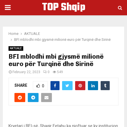
TOP Shqip
PRIMARY
MENU
Home
AKTUALE
BFI mblodhi mbi gjysmë milionë euro për Turqinë dhe Sirinë
AKTUALE
BFI mblodhi mbi gjysmë milionë
euro për Turqinë dhe Sirinë
February 22, 2023
0
549
SHARE
0
Kryetari i BFI-së, Shaqir Fetahu ka njoftuar se ky institucion