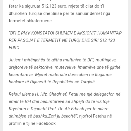
fetar ka siguruar 512.123 euro, mjete të cilat do t’i
dhurohen Turqisë dhe Sirisë për të sanuar dëmet nga
tërmetet shkatërruese.
“BFI E RMV KONSTATOI SHUMËN E AKSIONIT HUMANITAR
PËR PASOJAT E TËRMETIT NË TURQI DHE SIRI 512 123
EURO
Ju jemi mirënjohës të gjitha muftinive të BFI, muftinjëve,
drejtorëve të sektorëve, mutevelive, imamëve dhe të gjithë
besimtarëve. Mjetet materiale dorëzohen në llogarinë
bankare të Dijanetit të Republikës së Turqisë.
Reisul ulema H. Hfz. Shaqir ef. Fetai me një delegacion në
emër të BFI dhe besimtarëve së shpejti do të vizitojë
Kryetarin e Dijanetit Prof. Dr. Ali Erbash për të ndarë
dhimbjen së bashku.Zoti ju bekoftë”
, njoftoi Fetahu në
profilin e tij në Facebook.