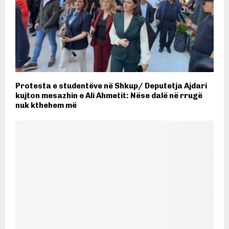
Protesta e studentëve në Shkup/ Deputetja Ajdari
kujton mesazhin e Ali Ahmetit: Nëse dalë në rrugë
nuk kthehem më