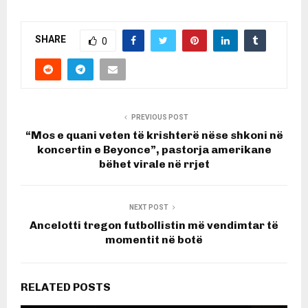
SHARE
0
PREVIOUS POST
“Mos e quani veten të krishterë nëse shkoni në
koncertin e Beyonce”, pastorja amerikane
bëhet virale në rrjet
NEXT POST
Ancelotti tregon futbollistin më vendimtar të
momentit në botë
RELATED POSTS