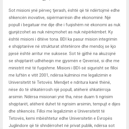
Sot misioni ynë përveç tjerash, është që të ndërtojmë edhe
shkencën inovative, sipërmarrësin dhe ekonominë. Një
popull i begatuar me dije dhe i fuqishëm në ekonomi as nuk
gjunjëzohet as nuk nënçmohet as nuk nëpërkëmbet. Ky
është misioni i ditëve tona. BDI ka pasur mision integrimin
e shqiptarëve në strukturat shtetërore dhe mendoj se kjo
pjesë është arritur me suksese. Sot të gjithë na akuzojnë
se shqiptarët udhëheqin me gjysmën e Qeverisë, si dhe me
ministrit më të fuqishme. Misioni i BDI-së sigurisht se filloi
me luftën e vitit 2001, ndërsa kulminoi me legalizimin e
Universitetit të Tetovës. Mendjet e ndritura kanë thënë,
nëse do të shkatërrosh një popull, atëherë shkatërroja
arsimin. Ndërsa misionari ynë tha, nëse duam ti ngrisim
shqiptarët, atëherë duhet të ngrisim arsimin, tempujt e dijes
dhe shkencës. Filloi me legalizimin e Universitetit të
Tetovës, kemi mbështetur edhe Universitetin e Evropës
Juglindore që të shndërrohet në privat publik, ndërsa sot