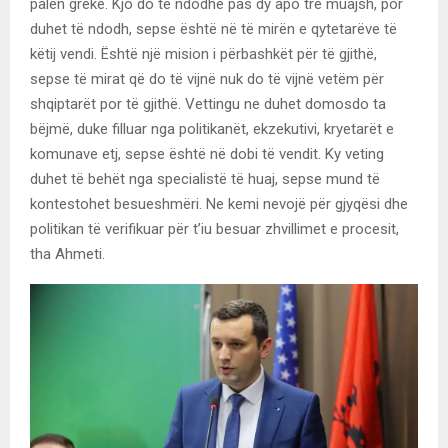
palën greke. Kjo do të ndodhë pas dy apo tre muajsh, por
duhet të ndodh, sepse është në të mirën e qytetarëve të
këtij vendi. Është një mision i përbashkët për të gjithë,
sepse të mirat që do të vijnë nuk do të vijnë vetëm për
shqiptarët por të gjithë. Vettingu ne duhet domosdo ta
bëjmë, duke filluar nga politikanët, ekzekutivi, kryetarët e
komunave etj, sepse është në dobi të vendit. Ky veting
duhet të behët nga specialistë të huaj, sepse mund të
kontestohet besueshmëri. Ne kemi nevojë për gjyqësi dhe
politikan të verifikuar për t’iu besuar zhvillimet e procesit,
tha Ahmeti.