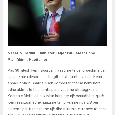
Naser Nuredini – ministër i Mjedisit Jetësor dhe
Planifikimit Hapësinor
Pas 30 vitesh kemi siguruar investime të qëndrueshme për
një jetë më cilësore për të gjithë qytetarët e vendit. Kemi
shpallur Malin Sharr si Park Kombëtar ndërsa kemi bërë
edhe aktivitete të shumta për investime strategjike në
Kodrën e Diellit, që nuk ishin bërë për një periudhë të gjatë.
Kemi realizuar edhe huazime të ndryshme nga EIB për
sisteme për furnizim me ujë dhe trajtimin e ujërave të zeza