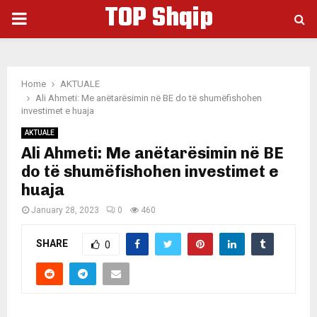
TOP Shqip
PRIMARY
MENU
Home
AKTUALE
Ali Ahmeti: Me anëtarësimin në BE do të shumëfishohen
investimet e huaja
AKTUALE
Ali Ahmeti: Me anëtarësimin në BE
do të shumëfishohen investimet e
huaja
January 28, 2023
0
460
SHARE
0