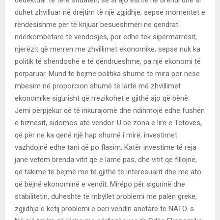
dedektuar të tërë situatën, se si ajo është në brendi dhe si
duhet zhvilluar në drejtim të një zgjidhje, sepse momentet e
rëndësishme për të krijuar besueshmëri në qendrat
ndërkombëtare të vendosjes, por edhe tek sipërmarrësit,
njerëzit që merren me zhvillimet ekonomike, sepse nuk ka
politik të shëndoshë e të qëndrueshme, pa një ekonomi të
përparuar. Mund të bëjmë politika shumë të mira por nëse
mbesim në proporcion shumë të lartë më zhvillimet
ekonomike sigurisht që rrezikohet e gjithë ajo që bënë.
Jemi përpjekur që të inkurajomë dhe ndihmojë edhe fushën
e biznesit, sidomos atë vendor. U bë zona e lirë e Tetovës,
që për ne ka qenë një hap shumë i mirë, investimet
vazhdojnë edhe tani që po flasim. Katër investime të reja
janë vetëm brenda vitit që e lamë pas, dhe vitit që fillojnë,
që takime të bëjmë me të gjithë të interesuarit dhe me ato
që bëjnë ekonominë e vendit. Mirëpo për sigurinë dhe
stabilitetin, duheshte të mbyllet problemi me palën greke,
zgjidhja e këtij problemi e bëri vendin anëtarë të NATO-s.