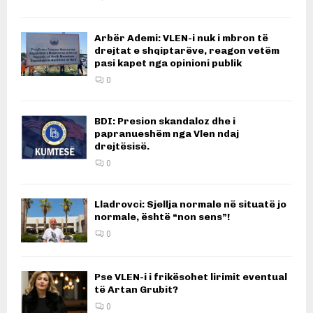
Arbër Ademi: VLEN-i nuk i mbron të
drejtat e shqiptarëve, reagon vetëm
pasi kapet nga opinioni publik
0
BDI: Presion skandaloz dhe i
papranueshëm nga Vlen ndaj
drejtësisë.
0
Lladrovci: Sjellja normale në situatë jo
normale, është “non sens”!
0
Pse VLEN-i i frikësohet lirimit eventual
të Artan Grubit?
0