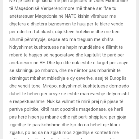
Në një takim që kisha me përfaqësues të Odës Ekonomike
të Maqedonisë Veriperëndimore më thanë se: “Me tu
anëtarësuar Maqedonia në NATO kishin vërshuar me
dhjetëra e dhjetëra biznesmen të huaj për të blerë vende
për ndërtim fabrikash, objekteve hotelierie dhe më bëri
shumë përshtypje, sepse ato ma treguan me shifra.
Ndryshimet kushtetuese na hapin mundësinë e fillimit të
mbarë të hapjes së negociatave dhe kapitullit të parë për
anëtarësim në BE. Dhe kjo ditë nuk është e largët për arsye
se skriningu po mbaron, dhe në nëntor pas mbarimit të
skriningut mbahet mbledhja e dy qeverive, asaj të Europës
dhe vendit tonë. Mirëpo, ndryshimet kushtetuese domosdo
duhet të bëhen për arsye se është marrëveshje detyrimisht
e respektueshme. Nuk ka vullnet të mirë prej një pjese të
partive politike, këtë rast opozitës maqedonase, që herë
pas herë hisen ja mbanë edhe një parti shqiptare për gjoja
zgjedhje të parakohshme dhe kjo do na bëhet një litar i
zgjatur, po aq sa na zgjati mos zgjedhja e kontesti me