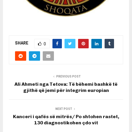
SHARE
0
PREVIOUS POST
Ali Ahmeti nga Tetova: Të bëhemi bashkë të
gjithë që jemi për integrim europian
NEXT POST
Kanceri i qafës së mitrës/ Po shtohen rastet,
130 diagnostikohen çdo vit