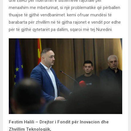
dhe EBRD për ndërtimin e sistemeve rajonale për
menaxhim me mbeturinat, si një problematikë që përballen
thuajse të gjithë vendbanimet. kemi ofruar mundësi të
barabarta për zhvillim në të gjitha rajonet e vendit por edhe
për të gjithë qytetarët pa dallim, sqaroi më tej Nuredini.
Festim Halili – Drejtor i Fondit për Inovacion dhe
Zhvillim Teknologjik,