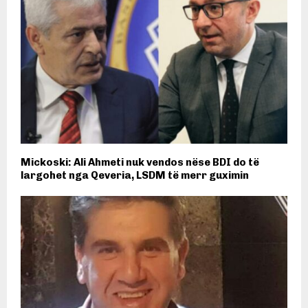
Mickoski: Ali Ahmeti nuk vendos nëse BDI do të
largohet nga Qeveria, LSDM të merr guximin