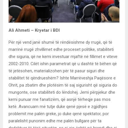
Ali Ahmeti – Kryetar i BDI
Për një vend janë shumë të rëndësishme dy rrugë, që të
marrinë rrugë zhvillimet edhe proceset politike, stabiliteti
dhe siguria, që ne kemi investuar mjaftë në fillimet e viteve
2002-2010. Cilët ishin parametrat që u dashtë të bëhen që
të jetësohen, materializohen për të pasur siguri dhe
stabilitet të qëndrueshëm? Ishte Marrëveshja Paqësore e
Ohrit, pa zbatim dhe plotësim të saj sigurisht që siguria do
mungonte, ose stabiliteti do lëndohej. Jemi përpjekur dhe
kemi punuar me fanatizëm, që asnjë tërheqje pas mos
ketë. Avancuam më tutje duke qenë pjesë e zgjidhjes
problemit me palën greke, jo duke qenë spektator, por
paralelisht punonim edhe me palën bullgare për ta