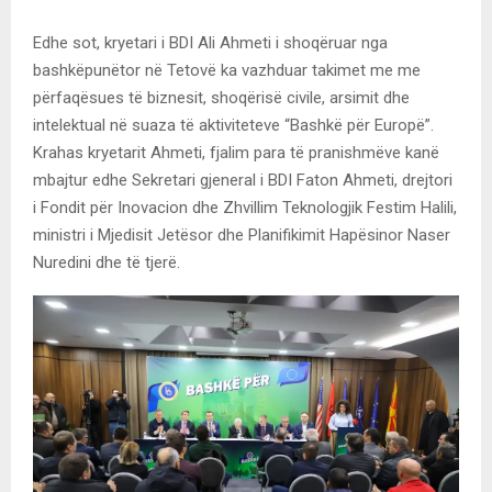
Edhe sot, kryetari i BDI Ali Ahmeti i shoqëruar nga
bashkëpunëtor në Tetovë ka vazhduar takimet me me
përfaqësues të biznesit, shoqërisë civile, arsimit dhe
intelektual në suaza të aktiviteteve “Bashkë për Europë”.
Krahas kryetarit Ahmeti, fjalim para të pranishmëve kanë
mbajtur edhe Sekretari gjeneral i BDI Faton Ahmeti, drejtori
i Fondit për Inovacion dhe Zhvillim Teknologjik Festim Halili,
ministri i Mjedisit Jetësor dhe Planifikimit Hapësinor Naser
Nuredini dhe të tjerë.