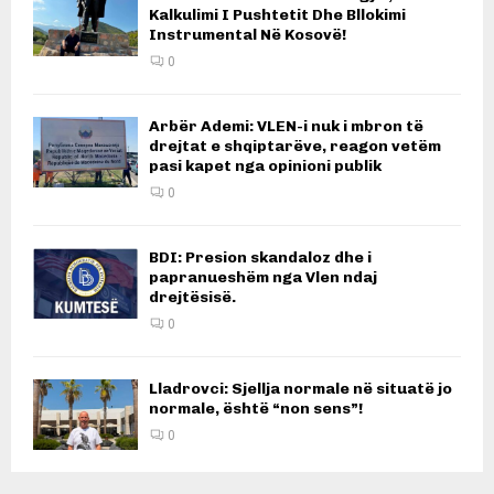
Kalkulimi I Pushtetit Dhe Bllokimi
Instrumental Në Kosovë!
0
Arbër Ademi: VLEN-i nuk i mbron të
drejtat e shqiptarëve, reagon vetëm
pasi kapet nga opinioni publik
0
BDI: Presion skandaloz dhe i
papranueshëm nga Vlen ndaj
drejtësisë.
0
Lladrovci: Sjellja normale në situatë jo
normale, është “non sens”!
0