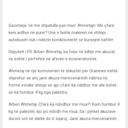
Gazetarja ‘vë me shpatulla pas muri’ Ahmetajn: Me çfarë
keni ardhur në punë? Unë e lashë makinën në shtëpi,
autobusët nuk i ndezin kondicionerët se kursejnë naftën
Deputeti i PS Arben Ahmetaj, ka folur në lidhje me akuzat
se është i përfshirë në aferën e inceneratorëve.
Ahmetaj në një komunimim të shkurtër për Oranews është
shprehur se ato janë akuza merecenarësh ndërsa në
formë ironike shtopi se ajo cfarë ka ndidhur me atë është
se ka humbur 4 kg nga palestra.
Arben Ahmetaj: Çfarë ka ndodhur me mua?! Kam humbur 4
kg në palestër, kjo po ndodh me mua. Sa i përket akuzave
duroni sot në darkë do ti sqaroj. Janë akuza mercenarësh.