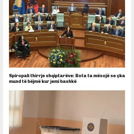
Spiropali thirrje shqiptarëve: Bota ta mësojë se çka
mund të bëjmë kur jemi bashkë