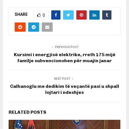
SHARE
0
PREVIOUS POST
Kursimi i energjisë elektrike, rreth 175 mijë
familje subvencionohen për muajin janar
NEXT POST
Calhanoglu me dedikim të veçantë pasi u shpall
lojtari i ndeshjes
RELATED POSTS