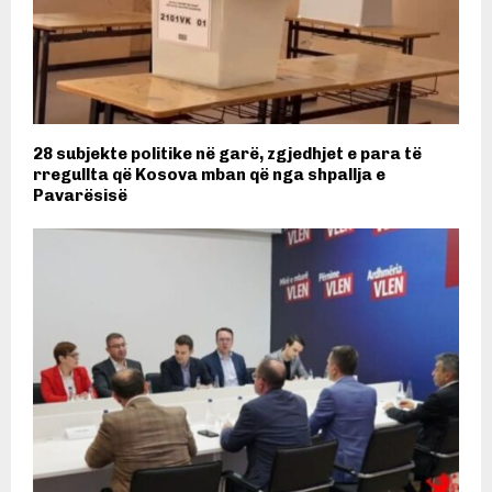
28 subjekte politike në garë, zgjedhjet e para të
rregullta që Kosova mban që nga shpallja e
Pavarësisë