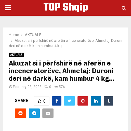
TOP Shqip
PRIMARY
MENU
Home
AKTUALE
Akuzat si i përfshirë në aferën e inceneratorëve, Ahmetaj: Duroni
deri në darkë, kam humbur 4 kg…
AKTUALE
Akuzat si i përfshirë në aferën e
inceneratorëve, Ahmetaj: Duroni
deri në darkë, kam humbur 4 kg…
February 23, 2023
0
576
SHARE
0