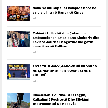
Naim Samiu shpallet kampion bote në
dy disiplina në Sanya të Kinës
0
Takimi i Ballazhit dhe Çekut me
ambasadoren amerikane Kimberly dhe
revista Journal Magazine me gazin
amerikan në Ballkan
0
ZOTI ZELENSKY, GABOVE NË BEOGRAD
NË QËNDRIMIN PËR PAVARËSINË E
KOSOVËS
0
Dimensioni Politiko-Strategjik,
Kalkulimi I Pushtetit Dhe Bllokimi
Instrumental Në Kosovë!