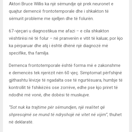
Aktori Bruce Willis ka një sëmundje që prek neuronet e
quajtur demencë frontotemporale dhe i shkakton të
sëmurit probleme me sjelljen dhe të folurën.
67-vjeçari u diagnostikua me afazi – e cila shkakton
vështirësi në të folur – në pranverën e vitit të kaluar, por kjo
ka përparuar dhe atij i është dhënë një diagnozë më
specifike, tha familja.
Demenca frontotemporale është forma më e zakonshme
e demencës tek njerëzit nën 60 vjeç. Simptomat përfshijnë
gjithashtu lëvizje të ngadalta ose të ngurtësuara, humbje të
kontrollit të fshikëzës ose zorrëve, edhe pse kjo priret të
ndodhë më vonë, dhe dobësi të muskujve.
“Sot nuk ka trajtime për sëmundjen, një realitet që
shpresojmë se mund të ndryshojë në vitet në vijim”
, thuhet
në deklaratë.