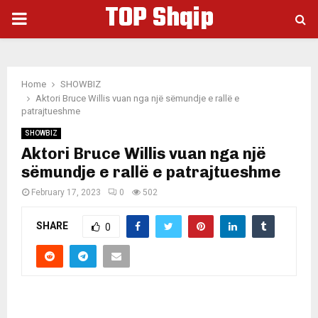
TOP Shqip
PRIMARY
MENU
Home
SHOWBIZ
Aktori Bruce Willis vuan nga një sëmundje e rallë e
patrajtueshme
SHOWBIZ
Aktori Bruce Willis vuan nga një
sëmundje e rallë e patrajtueshme
February 17, 2023
0
502
SHARE
0