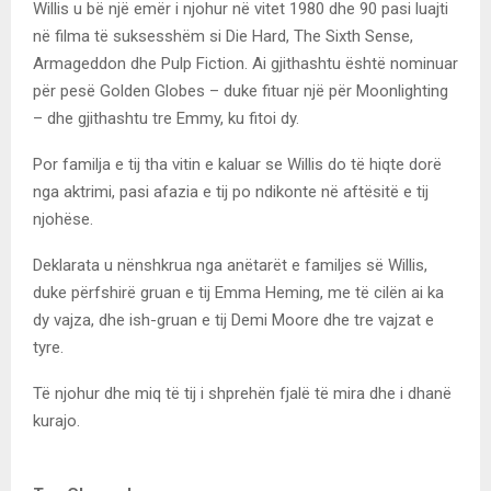
Willis u bë një emër i njohur në vitet 1980 dhe 90 pasi luajti
në filma të suksesshëm si Die Hard, The Sixth Sense,
Armageddon dhe Pulp Fiction. Ai gjithashtu është nominuar
për pesë Golden Globes – duke fituar një për Moonlighting
– dhe gjithashtu tre Emmy, ku fitoi dy.
Por familja e tij tha vitin e kaluar se Willis do të hiqte dorë
nga aktrimi, pasi afazia e tij po ndikonte në aftësitë e tij
njohëse.
Deklarata u nënshkrua nga anëtarët e familjes së Willis,
duke përfshirë gruan e tij Emma Heming, me të cilën ai ka
dy vajza, dhe ish-gruan e tij Demi Moore dhe tre vajzat e
tyre.
Të njohur dhe miq të tij i shprehën fjalë të mira dhe i dhanë
kurajo.