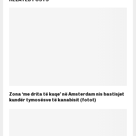
Zona ‘me drita të kuqe’ në Amsterdam nis bastisjet
kundër tymosësve të kanabisit (fotot)