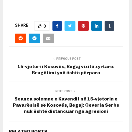
SHARE
0
PREVIOUS POST
15-vjetori i Kosovës, ​Begaj vizitë zyrtare:
Rrugëtimi ynë është përpara
NEXT POST
Seanca solemne e Kuvendit në 15-vjetorin e
Pavarësisë së Kosovës, Begaj: Qeveria Serbe
nuk është distancuar nga agresioni
RELATED POSTS