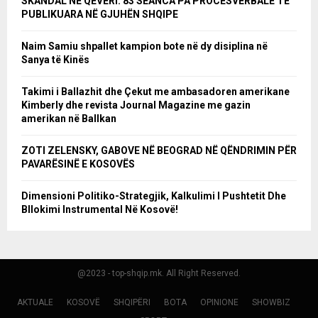
SKANDAL NË QEVERI: 83 SEANCA PA PROCESVERBALE TË
PUBLIKUARA NË GJUHËN SHQIPE
Naim Samiu shpallet kampion bote në dy disiplina në
Sanya të Kinës
Takimi i Ballazhit dhe Çekut me ambasadoren amerikane
Kimberly dhe revista Journal Magazine me gazin
amerikan në Ballkan
ZOTI ZELENSKY, GABOVE NË BEOGRAD NË QËNDRIMIN PËR
PAVARËSINË E KOSOVËS
Dimensioni Politiko-Strategjik, Kalkulimi I Pushtetit Dhe
Bllokimi Instrumental Në Kosovë!
@2023 - top-shqip.mk. All Right Reserved.
AKTUALE
KOSOVË
SHQIPËRI
BOTA
OPINIONE
SHOWBIZ