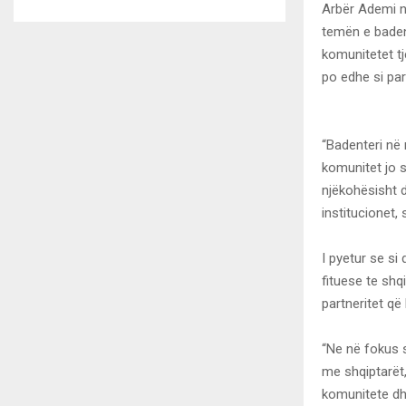
Arbër Ademi ng
temën e baden
komunitetet t
po edhe si par
“Badenteri në 
komunitet jo 
njëkohësisht 
institucionet,
I pyetur se si
fituese te shq
partneritet që
“Ne në fokus s
me shqiptarët,
komunitete dhe