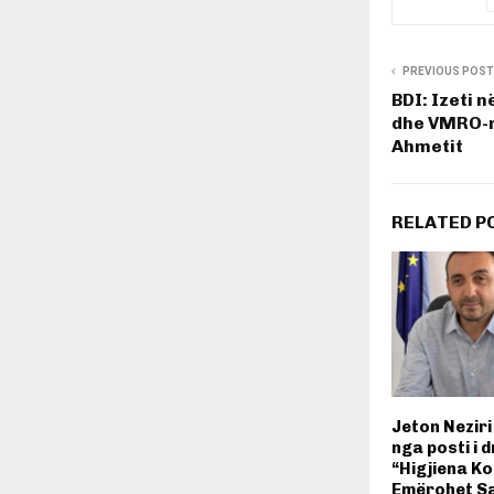
PREVIOUS POST
BDI: Izeti n
dhe VMRO-në
Ahmetit
RELATED P
Jeton Neziri
nga posti i d
“Higjiena K
Emërohet S