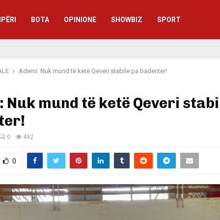
IPËRI
BOTA
OPINIONE
SHOWBIZ
SPORT
ALE
Ademi: Nuk mund të ketë Qeveri stabile pa badenter!
 Nuk mund të ketë Qeveri stabi
ter!
0
492
0