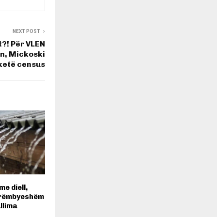
NEXT POST
t?! Për VLEN
on, Mickoski
 ketë census
e diell,
 rrëmbyeshëm
llima