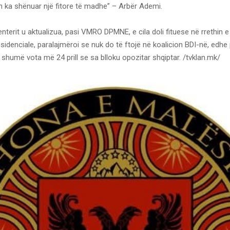
n ka shënuar një fitore të madhe” – Arbër Ademi.
nterit u aktualizua, pasi VMRO DPMNE, e cila doli fituese në rrethin e
sidenciale, paralajmëroi se nuk do të ftojë në koalicion BDI-në, edhe
ë shumë vota më 24 prill se sa blloku opozitar shqiptar. /tvklan.mk/