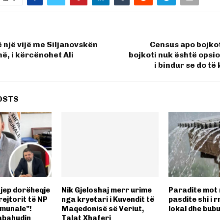
ë një vijë me Siljanovskën
Census apo bojko
, i kërcënohet Ali
bojkoti nuk është opsi
i bindur se do të
OSTS
 jep dorëheqje
Nik Gjeloshaj merr urime
Paradite mot m
rejtorit të NP
nga kryetari i Kuvendit të
pasdite shi i
omunale”!
Maqedonisë së Veriut,
lokal dhe bubu
abahudin
Talat Xhaferi