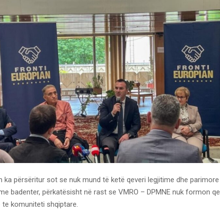
n ka përsëritur sot se nuk mund të ketë qeveri legjitime dhe parimore
 me badenter, përkatësisht në rast se VMRO – DPMNE nuk formon qe
e te komuniteti shqiptare.