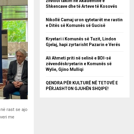
zhvilloi takim në Akademinë e
Shkencave dhe të Arteve të Kosovës
Nikollë Camaj uron qytetarët me rastin
e Ditës së Komunës së Gucisë
Kryetari i Komunës së Tuzit, Lindon
Gjelaj, hapi zyrtarisht Pazarin e Verës
Ali Ahmeti priti në selinë e BDI-së
zëvendëskryetarin e Komunës së
Wylie, Gjino Mulliqi
QENDRA PËR KULTURË NË TETOVË E
PËRJASHTON GJUHËN SHQIPE!
 në rast se ajo
veri me