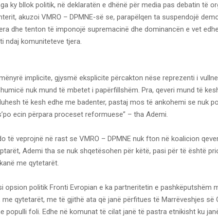
a ky bllok politik, në deklaratën e dhënë për media pas debatin të o
terit, akuzoi VMRO – DPMNE-së se, parapëlqen ta suspendojë demo
jera dhe tenton të imponojë supremacinë dhe dominancën e vet edhe
ti ndaj komuniteteve tjera.
mënyrë implicite, gjysmë eksplicite përcakton nëse reprezenti i vullnet
shumicë nuk mund të mbetet i papërfillshëm. Pra, qeveri mund të ke
duhesh të kesh edhe me badenter, pastaj mos të ankohemi se nuk p
 s’po ecin përpara proceset reformuese” – tha Ademi.
 do të veprojnë në rast se VMRO – DPMNE nuk fton në koalicion qeveri
iptarët, Ademi tha se nuk shqetësohen për këtë, pasi për të është prio
 kanë me qytetarët.
i opsion politik Fronti Evropian e ka partneritetin e pashkëputshëm m
 me qytetarët, me të gjithë ata që janë përfitues të Marrëveshjes së O
 populli foli. Edhe në komunat të cilat janë të pastra etnikisht ku jan