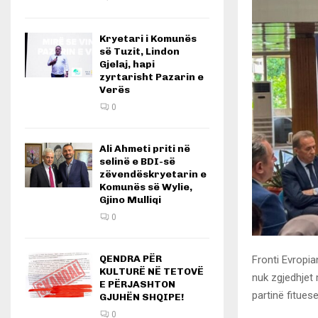
Kryetari i Komunës
së Tuzit, Lindon
Gjelaj, hapi
zyrtarisht Pazarin e
Verës
0
Ali Ahmeti priti në
selinë e BDI-së
zëvendëskryetarin e
Komunës së Wylie,
Gjino Mulliqi
0
QENDRA PËR
Fronti Evropia
KULTURË NË TETOVË
nuk zgjedhjet
E PËRJASHTON
partinë fitues
GJUHËN SHQIPE!
0