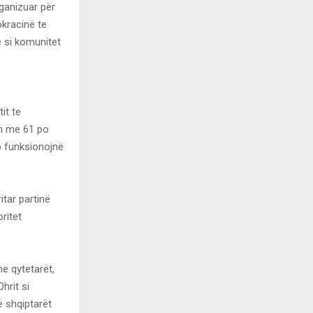
rganizuar për
kracinë te
 si komunitet
it te
sh me 61 po
o funksionojnë
tar partinë
ritet
e qytetarët,
hrit si
ë shqiptarët