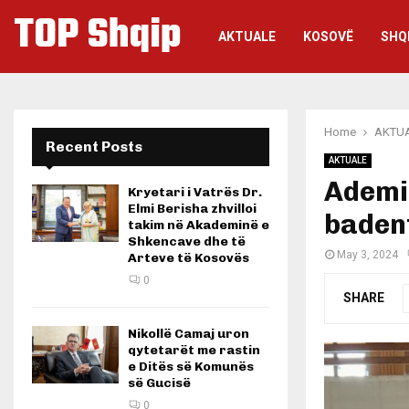
TOP Shqip
AKTUALE
KOSOVË
SHQ
Home
AKTU
Recent Posts
AKTUALE
Ademi:
Kryetari i Vatrës Dr.
Elmi Berisha zhvilloi
baden
takim në Akademinë e
Shkencave dhe të
May 3, 2024
Arteve të Kosovës
0
SHARE
Nikollë Camaj uron
qytetarët me rastin
e Ditës së Komunës
së Gucisë
0